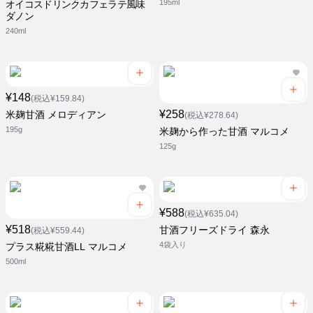
195ml
オイコスドリンクカフェラテ風味
ダノン
240ml
¥148
(税込¥159.84)
¥258
米麹甘酒 メロディアン
(税込¥278.64)
195g
米麹から作った甘酒 マルコメ
125g
¥588
(税込¥635.04)
¥518
甘酒フリーズドライ 森永
(税込¥559.44)
4袋入り
プラス糀糀甘酒LL マルコメ
500ml