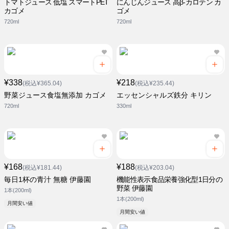
トマトジュース 低塩 スマートPET
にんじんジュース 高β-カロテン カ
カゴメ
ゴメ
720ml
720ml
¥338
¥218
(税込¥365.04)
(税込¥235.44)
野菜ジュース食塩無添加 カゴメ
エッセンシャルズ鉄分 キリン
720ml
330ml
¥168
¥188
(税込¥181.44)
(税込¥203.04)
毎日1杯の青汁 無糖 伊藤園
機能性表示食品栄養強化型1日分の
野菜 伊藤園
1本(200ml)
1本(200ml)
月間安い値
月間安い値