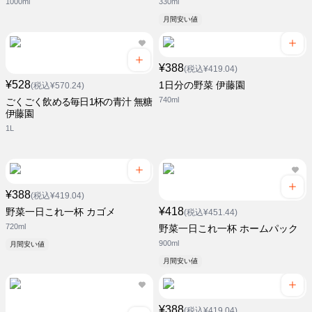
1000ml
330ml
月間安い値
¥388
(税込¥419.04)
¥528
1日分の野菜 伊藤園
(税込¥570.24)
740ml
ごくごく飲める毎日1杯の青汁 無糖
伊藤園
1L
¥388
(税込¥419.04)
¥418
野菜一日これ一杯 カゴメ
(税込¥451.44)
720ml
野菜一日これ一杯 ホームパック
900ml
月間安い値
月間安い値
¥388
(税込¥419.04)