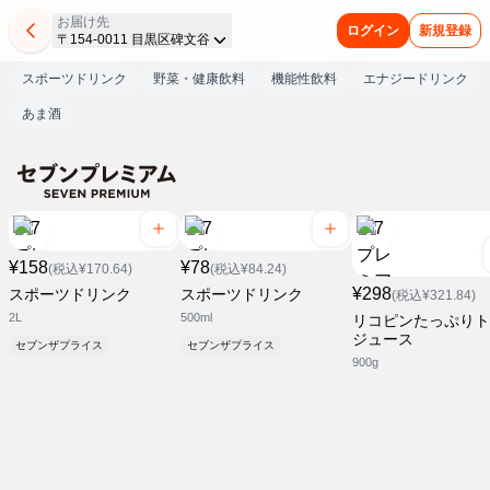
お届け先
ログイン
新規登録
〒154-0011 目黒区碑文谷
スポーツドリンク
野菜・健康飲料
機能性飲料
エナジードリンク
あま酒
¥158
¥78
(税込¥170.64)
(税込¥84.24)
¥298
スポーツドリンク
スポーツドリンク
(税込¥321.84)
2L
500ml
リコピンたっぷりト
ジュース
セブンザプライス
セブンザプライス
900g