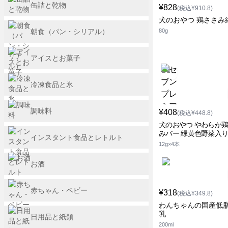
缶詰と乾物
¥828
(税込¥910.8)
犬のおやつ 鶏ささみ
朝食（パン・シリアル）
80g
アイスとお菓子
冷凍食品と氷
調味料
¥408
(税込¥448.8)
犬のおやつ やわらか
みバー 緑黄色野菜入
インスタント食品とレトルト
12g×4本
お酒
赤ちゃん・ベビー
¥318
(税込¥349.8)
わんちゃんの国産低
乳
日用品と紙類
200ml