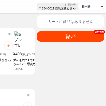
お届け先
〒154-0011 目黒区碑文谷
カートに商品はありません
送料無料
0円
¥408
(税込¥448.8)
¥408
犬のおやつ やわらか鶏さ
7.8)
(税込¥448.8)
さみバー
鶏ささみ
犬のおやつ やわらか鶏さ
12g×4本
ード
さみバー 緑黄色野菜入り
12g×4本