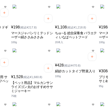
¥198
¥1,108
¥198
 ドギ
(税込¥217.8)
(税込¥1,218.8)
マースジャパンリミテッドシ
ちゅ~る 総合栄養食 バラエテ
マー
ーザー絹ささみささみ
ィ いなばペットフード
ーザ
100g
20本入
100g
¥428
(税込¥470.8)
¥308
絹紗カットタイプ野菜入り
¥1,528
100g
用 サ
プリモ
(税込¥1,680.8)
フペッ
サミ&
【ペット用品】マルカンサン
95g
ライズゴン太のおすすめササ
ミジャーキー
75枚