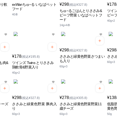
¥298
¥178
とり軟
exWanちゅ~る いなばペット
(税込¥327.8)
フード
ちゅ~るごはんとりささみ&
ツイン
40本
ビーフ野菜 いなばペットフ
ビーフ
ード
40g×2
14g×4本
¥298
¥298
(税込¥327.8)
¥178
ささみと緑黄色野菜さつまい
ささ
(税込¥195.8)
も入り
60g×3
もも肉&
ツインズ Twins とりささみ
60g×3
り
鶏軟骨&野菜入り
40g×2
¥298
¥278
¥138
(税込¥327.8)
(税込¥305.8)
チーズ
ささみと緑黄色野菜 豚肉入
ささみと緑黄色野菜野菜11
低脂
り
歳チーズ
黄色
60g×3
60g×3
50g