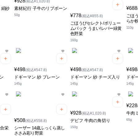
¥928
(税込¥1,020.8)
¥688
 絹紗
素材紀行 子牛のリブボーン
50g
¥778
ごほう
(税込¥855.8)
らか
ごほうびセレクト/ボリュー
110g
ムパック うまい!レバー緑黄
色野菜
160g
¥498
¥498
¥498
(税込¥547.8)
(税込¥547.8)
ン
ドギーマン 紗 プレーン
ドギーマン 紗 チーズ入り
ドギー
145g
145g
145g
¥228
¥928
牛肉
(税込¥1,020.8)
¥508
65g
デビフ 牛肉の角切り
(税込¥558.8)
150g
総合栄
シーザー 14歳ふっくら蒸し
ささみ彩り野菜