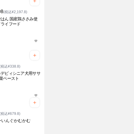
98
(税込¥2,197.8)
はん 国産鶏ささみ使
ドライフード
(税込¥338.8)
モデビィシニア犬用ササ
野菜ペースト
(税込¥679.8)
ーいんぐかむかむ