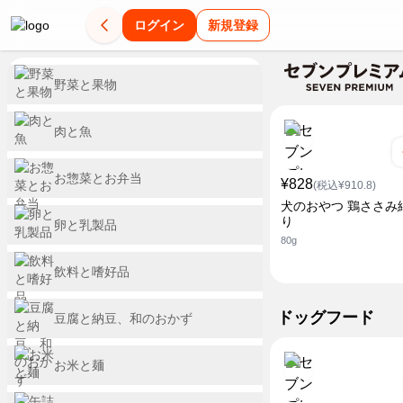
ログイン
新規登録
野菜と果物
肉と魚
お惣菜とお弁当
¥828
(税込¥910.8)
犬のおやつ 鶏ささみ
り
卵と乳製品
80g
飲料と嗜好品
ドッグフード
豆腐と納豆、和のおかず
お米と麺