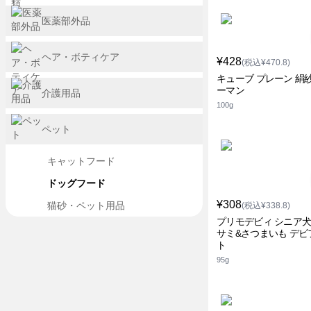
医薬部外品
ヘア・ボティケア
¥428
(税込¥470.8)
キューブ プレーン 絹紗
ーマン
介護用品
100g
ペット
キャットフード
ドッグフード
¥308
猫砂・ペット用品
(税込¥338.8)
プリモデビィ シニア犬
サミ&さつまいも デビ
ト
95g