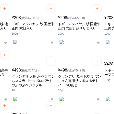
¥208
¥208
¥208
(税込¥228.8)
(税込¥228.8)
博多地
ドギーマンハヤシ 紗 国産牛
ドギーマンハヤシ 紗 国産牛
ドギー
菜入り
正肉 六穀入り
正肉 六穀と鶏ササミ入り
正肉 
100g
100g
100g
¥428
¥498
¥498
国産牛
ドギー
(税込¥547.8)
(税込¥547.8)
入り
ーブ 
グランデリ 犬用 おやつ ワン
グランデリ 犬用 おやつ ワン
100g
ちゃん専用サッポロポテト
ちゃん専用サッポロポテト
つぶつぶベジタブル
バーベQあじ
20g
20g