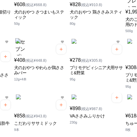
¥608
¥828
(税込¥668.8)
(税込¥910.8)
¥1,9
細切り
犬のおやつ さつまいもステ
犬のおやつ 鶏ささみスティ
ィック
ック
犬のご
50g
80g
用の
500g
¥408
¥278
(税込¥448.8)
(税込¥305.8)
¥308
犬のおやつ やわらか鶏ささ
プリモデビィシニア犬用ササ
みバー
ミ&野菜
鶏ささ
プリ
12g×4本
95g
り
ミ&
95g
¥898
(税込¥987.8)
¥858
¥618
VAささみふりかけ
(税込¥943.8)
230g
脂肪牛
こだわりササミドック
ちゅ
9本
8枚