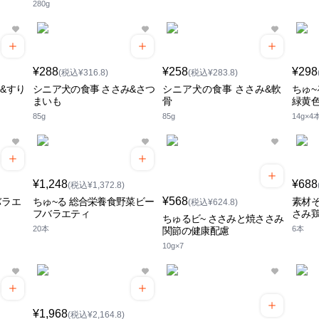
280g
¥288
¥258
¥298
(税込¥316.8)
(税込¥283.8)
&すり
シニア犬の食事 ささみ&さつ
シニア犬の食事 ささみ&軟
ちゅ~
まいも
骨
緑黄
85g
85g
14g×4
¥1,248
¥688
(税込¥1,372.8)
¥568
バラエ
ちゅ~る 総合栄養食野菜ビー
素材
(税込¥624.8)
フバラエティ
さみ
ちゅるビ~ ささみと焼ささみ
20本
6本
関節の健康配慮
10g×7
¥1,968
(税込¥2,164.8)