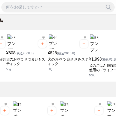
¥608
¥828
(税込¥668.8)
(税込¥910.8)
¥1,998
細切
犬のおやつ さつまいもス
犬のおやつ 鶏ささみステ
(税込¥2,19
ティック
ィック
犬のごはん 国産
50g
80g
使用のドライフ
500g