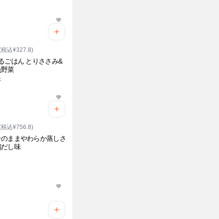
(税込¥327.8)
るごはん とりささみ&
色野菜
本
(税込¥756.8)
そのままやわらか蒸しさ
鶏だし味