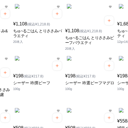
¥1,108
¥1,6
(税込¥1,218.8)
¥1,108
み&
ちゅ~るごはん とりささみバ
ちゅ
(税込¥1,218.8)
ラエティ
ティ
ちゅ~るごはん とりささみビ
20本入
12g×1
ーフバラエティ
20本入
¥198
¥198
¥198
(税込¥217.8)
(税込¥217.8)
シーザー 吟撰ビーフ
シーザー 吟選ビーフマグロ
シー
100g
100g
100g
ささみ
配慮
¥558
¥508
¥508