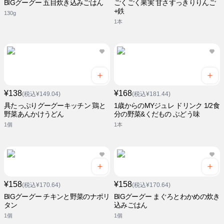
BIGグーグー 五目炊き込みごはん
ごくごく果実 甘さすっきりりんご
+鉄
130g
1本
¥138
¥168
(税込¥149.04)
(税込¥181.44)
具たっぷりグーグーキッチン 鶏と
1歳からのMYジュレ ドリンク 1/2食
野菜あんかけうどん
分の野菜&くだもの ぶどう味
1個
1本
¥158
¥158
(税込¥170.64)
(税込¥170.64)
BIGグーグー チキンと野菜のナポリ
BIGグーグー まぐろとわかめの炊き
タン
込みごはん
1個
1個