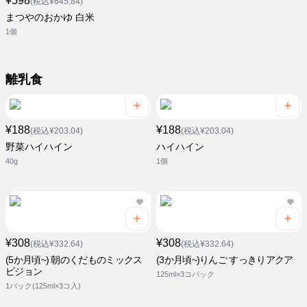
¥598
(税込¥645.84)
まつやのおかゆ 白米
1個
離乳食
¥188
¥188
(税込¥203.04)
(税込¥203.04)
野菜ハイハイン
ハイハイン
40g
1個
¥308
¥308
(税込¥332.64)
(税込¥332.64)
(5か月頃~) 朝のくだものミックス
(3か月頃~)りんご すっきりアクア
ピジョン
125ml×3コパック
1パック(125ml×3コ入)