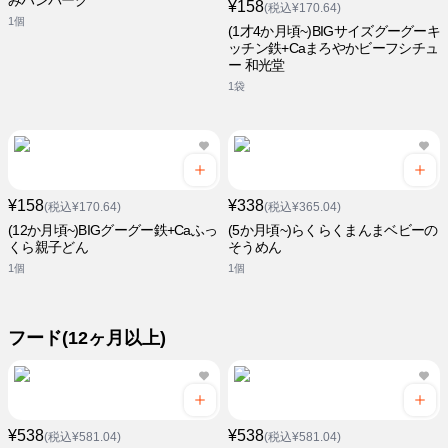
みハンバーグ
¥158
(税込¥170.64)
1個
(1才4か月頃~)BIGサイズグーグーキ
ッチン鉄+Caまろやかビーフシチュ
ー 和光堂
1袋
¥158
¥338
(税込¥170.64)
(税込¥365.04)
(12か月頃~)BIGグーグー鉄+Caふっ
(5か月頃~)らくらくまんまベビーの
くら親子どん
そうめん
1個
1個
フード(12ヶ月以上)
¥538
¥538
(税込¥581.04)
(税込¥581.04)