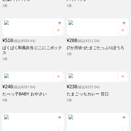
1個
1個
¥518
¥288
(税込¥559.44)
(税込¥311.04)
ぱくぱく和風弁当 にこにこボック
(7か月頃~)たまごたっぷりぼうろ
ス
1袋
1個
¥248
¥238
(税込¥267.84)
(税込¥257.04)
たべっ子BABY おやさい
たまごっちカレー 甘口
4連
1個