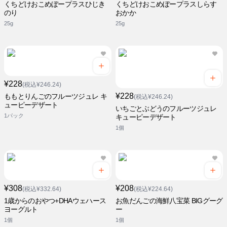
くちどけおこめぼープラスひじき
くちどけおこめぼープラスしらす
のり
おかか
25g
25g
¥228
(税込¥246.24)
¥228
ももとりんごのフルーツジュレ キ
(税込¥246.24)
ューピーデザート
いちごとぶどうのフルーツジュレ
1パック
キューピーデザート
1個
¥308
¥208
(税込¥332.64)
(税込¥224.64)
1歳からのおやつ+DHAウェハース
お魚だんごの海鮮八宝菜 BIGグーグ
ヨーグルト
ー
1個
1個