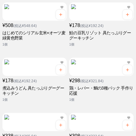
¥508
¥178
(税込¥548.64)
(税込¥192.24)
はじめてのシリアル玄米×オーツ麦
鮭の豆乳リゾット 具たっぷりグー
緑黄色野菜
グーキッチン
1個
1個
¥178
¥298
(税込¥192.24)
(税込¥321.84)
煮込みうどん 具たっぷりグーグー
鶏・レバー・鯛の3種パック 手作り
キッチン
応援
1個
1個
¥338
¥308