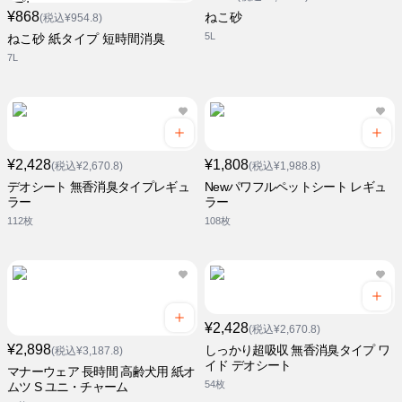
¥868
ねこ砂
(税込¥954.8)
5L
ねこ砂 紙タイプ 短時間消臭
7L
¥2,428
¥1,808
(税込¥2,670.8)
(税込¥1,988.8)
デオシート 無香消臭タイプレギュ
Newパワフルペットシート レギュ
ラー
ラー
112枚
108枚
¥2,428
(税込¥2,670.8)
¥2,898
しっかり超吸収 無香消臭タイプ ワ
(税込¥3,187.8)
イド デオシート
マナーウェア 長時間 高齢犬用 紙オ
54枚
ムツ S ユニ・チャーム