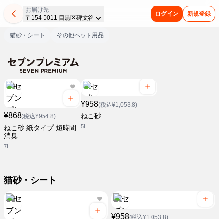
お届け先
ログイン
新規登録
〒154-0011 目黒区碑文谷
猫砂・シート
その他ペット用品
¥958
(税込¥1,053.8)
¥868
ねこ砂
(税込¥954.8)
5L
ねこ砂 紙タイプ 短時間
消臭
7L
猫砂・シート
¥958
(税込¥1,053.8)