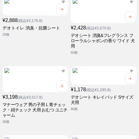
¥2,888
(税込¥3,176.8)
¥2,428
デオトイレ 消臭・抗菌シート
(税込¥2,670.8)
20枚
デオシート 消臭&フレグランス フ
ローラルシャボンの香り ワイド 犬
用
60枚
¥1,178
(税込¥1,295.8)
¥3,198
デオシート キレイパッド Sサイズ
(税込¥3,517.8)
犬用
マナーウェア 男の子用 L 青チェッ
80枚
ク・紺チェック 犬用 おむつ ユニチ
ャーム
40枚