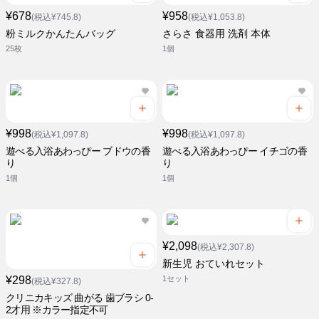
¥678
¥958
(税込¥745.8)
(税込¥1,053.8)
粉ミルクかんたんバッグ
さらさ 食器用 洗剤 本体
25枚
1個
¥998
¥998
(税込¥1,097.8)
(税込¥1,097.8)
遊べる入浴あわっぴー ブドウの香
遊べる入浴あわっぴー イチゴの香
り
り
1個
1個
¥2,098
(税込¥2,307.8)
新生児 おていれセット
¥298
1セット
(税込¥327.8)
クリニカキッズ 曲がる 歯ブラシ 0-
2才用 ※カラー指定不可