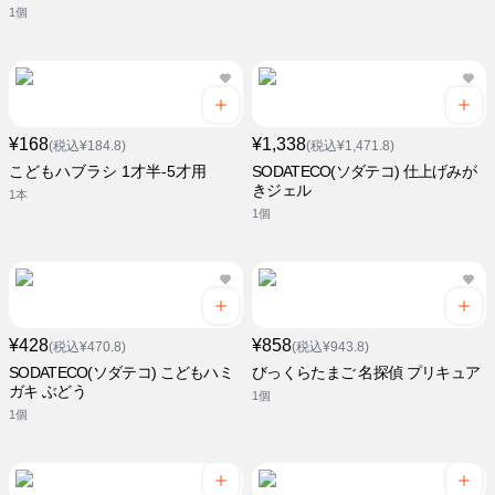
1個
¥168
¥1,338
(税込¥184.8)
(税込¥1,471.8)
こどもハブラシ 1才半-5才用
SODATECO(ソダテコ) 仕上げみが
きジェル
1本
1個
¥428
¥858
(税込¥470.8)
(税込¥943.8)
SODATECO(ソダテコ) こどもハミ
びっくらたまご 名探偵 プリキュア
ガキ ぶどう
1個
1個