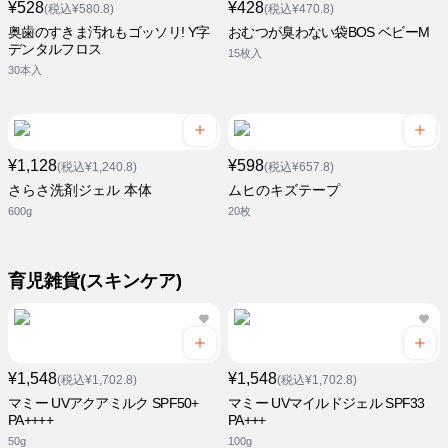
¥528
¥428
(税込¥580.8)
(税込¥470.8)
奥歯のすきま汚れもゴッソリ! Y字
おむつが臭わない袋BOS ベビーM
デンタルフロス
15枚入
30本入
¥1,128
¥598
(税込¥1,240.8)
(税込¥657.8)
さらさ洗剤ジェル 本体
ムヒのキズテープ
600g
20枚
育児雑貨(スキンケア)
¥1,548
¥1,548
(税込¥1,702.8)
(税込¥1,702.8)
マミー UVアクアミルク SPF50+
マミー UVマイルドジェル SPF33
PA++++
PA+++
50g
100g