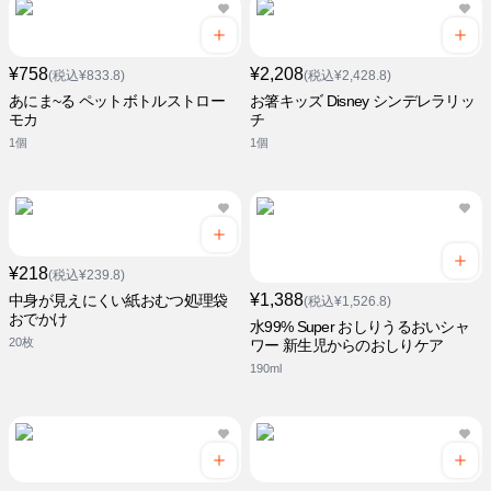
¥758
¥2,208
(税込¥833.8)
(税込¥2,428.8)
あにま~る ペットボトルストロー
お箸キッズ Disney シンデレラリッ
モカ
チ
1個
1個
¥218
(税込¥239.8)
¥1,388
中身が見えにくい紙おむつ処理袋
(税込¥1,526.8)
おでかけ
水99% Super おしりうるおいシャ
20枚
ワー 新生児からのおしりケア
190ml