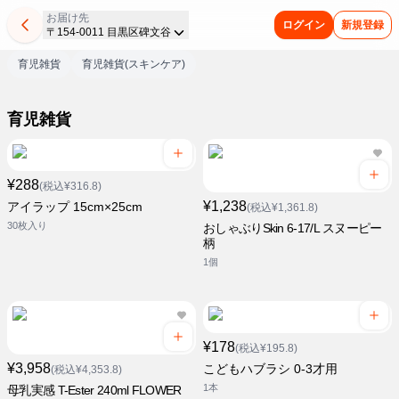
お届け先
ログイン
新規登録
〒154-0011 目黒区碑文谷
育児雑貨
育児雑貨(スキンケア)
育児雑貨
¥288
(税込¥316.8)
¥1,238
アイラップ 15cm×25cm
(税込¥1,361.8)
30枚入り
おしゃぶりSkin 6-17/L スヌーピー
柄
1個
¥178
(税込¥195.8)
¥3,958
こどもハブラシ 0-3才用
(税込¥4,353.8)
1本
母乳実感 T-Ester 240ml FLOWER