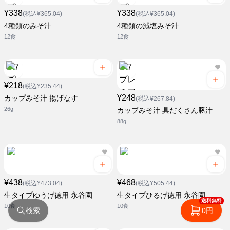
¥338
¥338
(税込¥365.04)
(税込¥365.04)
4種類のみそ汁
4種類の減塩みそ汁
12食
12食
¥218
(税込¥235.44)
¥248
カップみそ汁 揚げなす
(税込¥267.84)
26g
カップみそ汁 具だくさん豚汁
88g
¥438
¥468
(税込¥473.04)
(税込¥505.44)
生タイプゆうげ徳用 永谷園
生タイプひるげ徳用 永谷園
送料無料
10食
10食
検索
0円