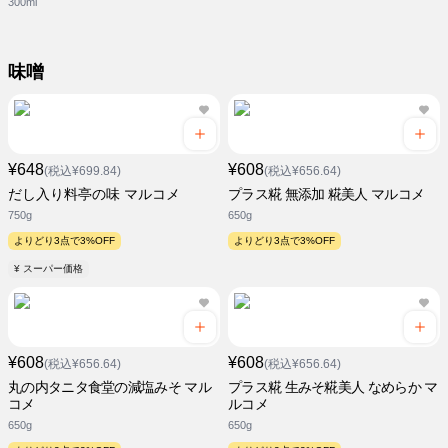
300ml
味噌
¥648
¥608
(税込¥699.84)
(税込¥656.64)
だし入り料亭の味 マルコメ
プラス糀 無添加 糀美人 マルコメ
750g
650g
よりどり3点で3%OFF
よりどり3点で3%OFF
¥ スーパー価格
¥608
¥608
(税込¥656.64)
(税込¥656.64)
丸の内タニタ食堂の減塩みそ マル
プラス糀 生みそ糀美人 なめらか マ
コメ
ルコメ
650g
650g