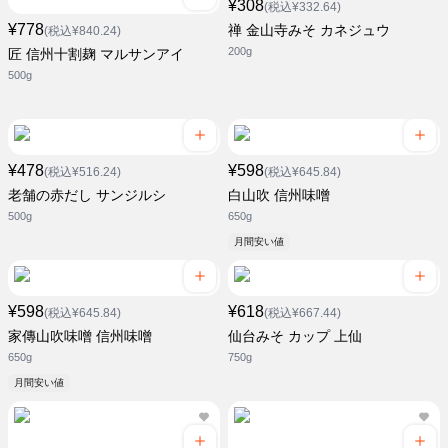
¥308
(税込¥332.64)
¥778
禅 金山寺みそ カネジュウ
(税込¥840.24)
200g
匠 信州十割麹 マルサンアイ
500g
¥478
¥598
(税込¥516.24)
(税込¥645.84)
老舗の赤だし サンジルシ
白山吹 信州味噌
500g
650g
月間安い値
¥598
¥618
(税込¥645.84)
(税込¥667.44)
家傳山吹味噌 信州味噌
仙台みそ カップ 上仙
650g
750g
月間安い値