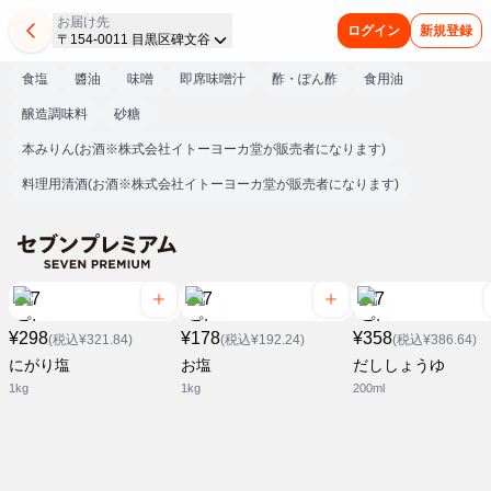
お届け先
ログイン
新規登録
〒154-0011 目黒区碑文谷
食塩
醬油
味噌
即席味噌汁
酢・ぽん酢
食用油
醸造調味料
砂糖
本みりん(お酒※株式会社イトーヨーカ堂が販売者になります)
料理用清酒(お酒※株式会社イトーヨーカ堂が販売者になります)
¥298
¥178
¥358
(税込¥321.84)
(税込¥192.24)
(税込¥386.64)
にがり塩
お塩
だししょうゆ
1kg
1kg
200ml