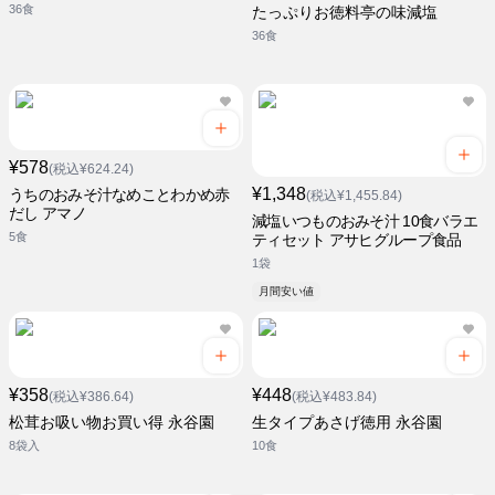
36食
たっぷりお徳料亭の味減塩
36食
¥578
(税込¥624.24)
¥1,348
うちのおみそ汁なめことわかめ赤
(税込¥1,455.84)
だし アマノ
減塩いつものおみそ汁 10食バラエ
5食
ティセット アサヒグループ食品
1袋
月間安い値
¥358
¥448
(税込¥386.64)
(税込¥483.84)
松茸お吸い物お買い得 永谷園
生タイプあさげ徳用 永谷園
8袋入
10食