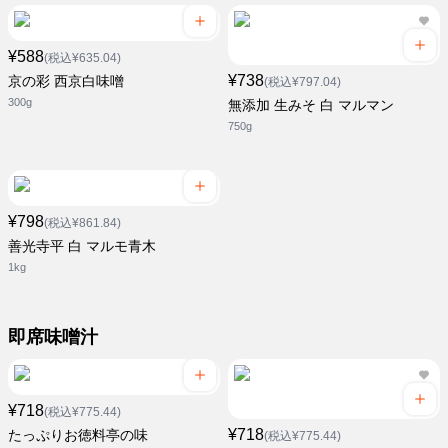
¥588
(税込¥635.04)
¥738
京の彩 西京白味噌
(税込¥797.04)
300g
無添加 生みそ 白 マルマン
750g
¥798
(税込¥861.84)
善光寺平 白 マルモ青木
1kg
即席味噌汁
¥718
(税込¥775.44)
¥718
たっぷりお徳料亭の味
(税込¥775.44)