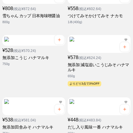
¥808
¥558
(税込¥872.64)
(税込¥602.64)
雪ちゃん カップ 日本海味噌醤油
つけてみそかけてみそ ナカモ
800g
1本(400g)
¥528
(税込¥570.24)
¥578
無添加こうじ ハナマルキ
(税込¥624.24)
750g
無添加 減塩追いこうじみそ ハナマ
ルキ
650g
よりどり3点で3%OFF
¥538
¥448
(税込¥581.04)
(税込¥483.84)
無添加田舎みそ ハナマルキ
だし入り風味一番 ハナマルキ