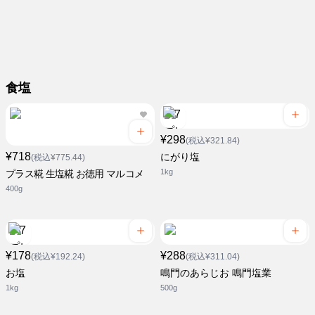
食塩
¥298
(税込¥321.84)
¥718
にがり塩
(税込¥775.44)
1kg
プラス糀 生塩糀 お徳用 マルコメ
400g
¥178
¥288
(税込¥192.24)
(税込¥311.04)
お塩
鳴門のあらじお 鳴門塩業
1kg
500g