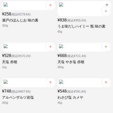
¥258
(税込¥278.64)
¥838
瀬戸のほんじお 味の素
(税込¥905.04)
300g
うま味だしハイミー 瓶 味の素
65g
¥528
¥668
(税込¥570.24)
(税込¥721.44)
天塩 赤穂
天塩 やき塩 赤穂
1kg
350g
¥748
¥548
(税込¥807.84)
(税込¥591.84)
アルペンザルツ岩塩
わさび塩 カメヤ
250g
45g