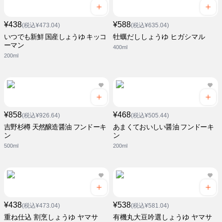
¥438
¥588
(税込¥473.04)
(税込¥635.04)
いつでも新鮮 国産しょうゆ キッコ
牡蠣だししょうゆ ヒガシマル
ーマン
400ml
200ml
¥858
¥468
(税込¥926.64)
(税込¥505.44)
吉野杉樽 天然醸造醤油 フンドーキ
あまくておいしい醤油 フンドーキ
ン
ン
500ml
200ml
¥438
¥538
(税込¥473.04)
(税込¥581.04)
重ね仕込 割烹しょうゆ ヤマサ
有機丸大豆吟選しょうゆ ヤマサ