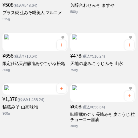
¥508
芳醇合わせみそ ますや
(税込¥548.64)
500g
プラス糀 生みそ糀美人 マルコメ
325g
¥658
¥478
(税込¥710.64)
(税込¥516.24)
限定仕込天然醸造あやこがね 松亀
天地の恵みこうじみそ 山永
300g
750g
¥1,378
(税込¥1,488.24)
¥608
秘蔵みそ 山高味噌
(税込¥656.64)
900g
味噌蔵めぐり 長崎みそ 麦こうじ 粒
チョーコー醤油
300g