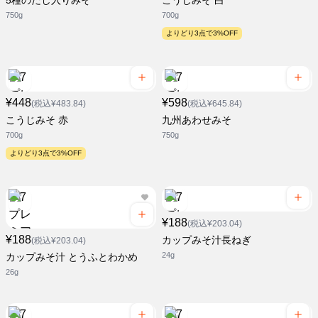
5種のだし入りみそ
こうじみそ 白
750g
700g
よりどり3点で3%OFF
¥448
¥598
(税込¥483.84)
(税込¥645.84)
こうじみそ 赤
九州あわせみそ
700g
750g
よりどり3点で3%OFF
¥188
(税込¥203.04)
¥188
カップみそ汁長ねぎ
(税込¥203.04)
24g
カップみそ汁 とうふとわかめ
26g