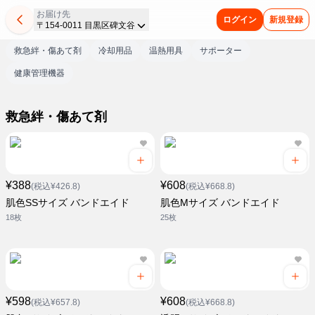
お届け先
ログイン
新規登録
〒154-0011 目黒区碑文谷
救急絆・傷あて剤
冷却用品
温熱用具
サポーター
健康管理機器
救急絆・傷あて剤
¥388
¥608
(税込¥426.8)
(税込¥668.8)
肌色SSサイズ バンドエイド
肌色Mサイズ バンドエイド
18枚
25枚
¥598
¥608
(税込¥657.8)
(税込¥668.8)