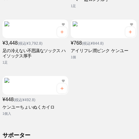
1足
¥3,448
¥768
(税込¥3,792.8)
(税込¥844.8)
足の冷えない不思議なソックス ハ
アイリフレ潤ピンク ケンユー
イソックス厚手
1個
1足
¥448
(税込¥492.8)
ケンユーちょいぬくカイロ
1個入
サポーター