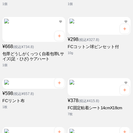
1個
1個
¥298
(税込¥327.8)
¥668
FCコットン球ピンセット付
(税込¥734.8)
10g
包帯どうしがくっつく自着包帯Lサ
イズ(足・ひざ) ケアハート
1個
¥598
(税込¥657.8)
¥378
FCリント布
(税込¥415.8)
1枚
FC固定粘着シート14cmX18cm
7枚