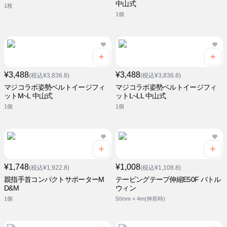
中山式
1枚
1個
¥3,488
¥3,488
(税込¥3,836.8)
(税込¥3,836.8)
マジコラボ姿勢ベルトイージフィ
マジコラボ姿勢ベルトイージフィ
ットM~L 中山式
ットL~LL 中山式
1個
1個
¥1,748
¥1,008
(税込¥1,922.8)
(税込¥1,108.8)
親指手首コンパクトサポーターM
テーピングテープ伸縮E50F バトル
D&M
ウィン
1個
50mm × 4m(伸長時)