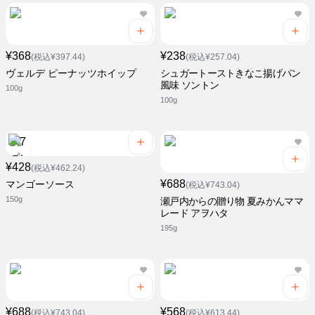
¥368
¥238
(税込¥397.44)
(税込¥257.04)
ヴェルデ ピーナッツホイップ
シュガートーストきなこ揚げパン
風味 ソントン
100g
100g
¥428
(税込¥462.24)
¥688
マンゴーソース
(税込¥743.04)
150g
瀬戸内からの贈り物 夏みかんママ
レード アヲハタ
195g
¥688
¥568
(税込¥743.04)
(税込¥613.44)