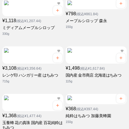
¥798
(税込¥861.84)
¥1,118
メープルシロップ 森永
(税込¥1,207.44)
150g
ミディアムメープルシロップ
330g
¥3,108
¥1,498
(税込¥3,356.64)
(税込¥1,617.84)
レンゲ印 ハンガリー産 はちみつ
国内産 金市商店 北海道はちみつ
715g
115g
¥368
(税込¥397.44)
¥1,368
純粋はちみつ 加藤美蜂園
(税込¥1,477.44)
150g
玉養蜂 花の真珠 国内産 百花純粋は
ちみつ