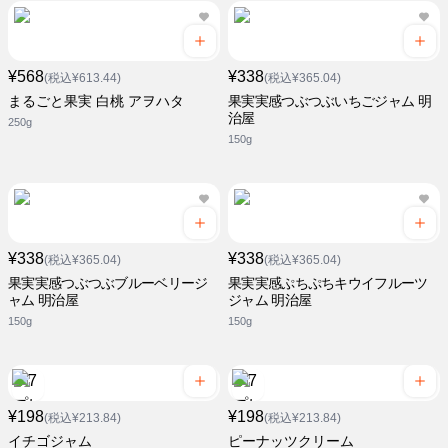
¥568
¥338
(税込¥613.44)
(税込¥365.04)
まるごと果実 白桃 アヲハタ
果実実感つぶつぶいちごジャム 明
治屋
250g
150g
¥338
¥338
(税込¥365.04)
(税込¥365.04)
果実実感つぶつぶブルーベリージ
果実実感ぷちぷちキウイフルーツ
ャム 明治屋
ジャム 明治屋
150g
150g
¥198
¥198
(税込¥213.84)
(税込¥213.84)
イチゴジャム
ピーナッツクリーム