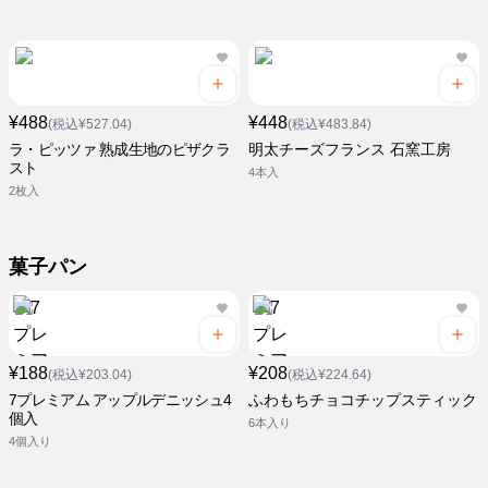
¥488
¥448
(税込¥527.04)
(税込¥483.84)
ラ・ピッツァ 熟成生地のピザクラ
明太チーズフランス 石窯工房
スト
4本入
2枚入
菓子パン
¥188
¥208
(税込¥203.04)
(税込¥224.64)
7プレミアム アップルデニッシュ4
ふわもちチョコチップスティック
個入
6本入り
4個入り