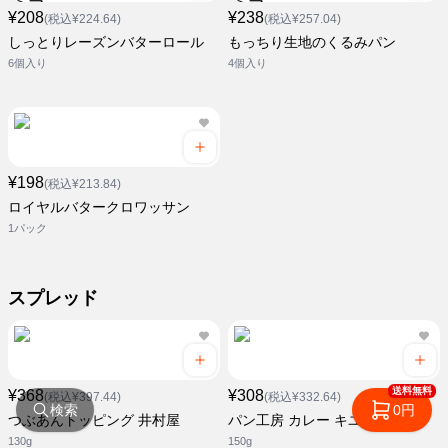
¥208
¥238
(税込¥224.64)
(税込¥257.04)
しっとりレーズンバターロール
もっちり生地のくるみパン
6個入り
4個入り
¥198
(税込¥213.84)
ロイヤルバタークロワッサン
1パック
スプレッド
送料無料
¥368
¥308
(税込¥397.44)
(税込¥332.64)
検索
0円
つぶあんトッピング 井村屋
パン工房 カレー キユーピー
130g
150g