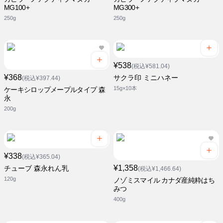
MG100+
MG300+
250g
250g
¥538
(税込¥581.04)
¥368
サクラ印 ミニハネー
(税込¥397.44)
15g×10本
ケーキシロップメープルタイプ 森
永
200g
¥338
(税込¥365.04)
¥1,358
チューブ 森永れん乳
(税込¥1,466.64)
120g
ノゾミスマイル カナダ産純粋はち
みつ
400g