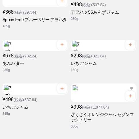
¥498
(税込¥537.84)
¥368
アヲハタ55あんずジャム
(税込¥397.44)
250g
Spoon Free ブルーベリー アヲハタ
165g
¥678
¥298
(税込¥732.24)
(税込¥321.84)
あんバター
いちごジャム
285g
150g
¥498
(税込¥537.84)
¥998
いちごジャム
(税込¥1,077.84)
315g
ざくざくオレンジジャム セゾンフ
ァクトリー
305g