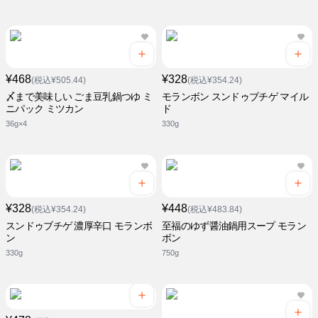
¥468
¥328
(税込¥505.44)
(税込¥354.24)
〆まで美味しい ごま豆乳鍋つゆ ミ
モランボン スンドゥブチゲ マイル
ニパック ミツカン
ド
36g×4
330g
¥328
¥448
(税込¥354.24)
(税込¥483.84)
スンドゥブチゲ 濃厚辛口 モランボ
至福のゆず醤油鍋用スープ モラン
ン
ボン
330g
750g