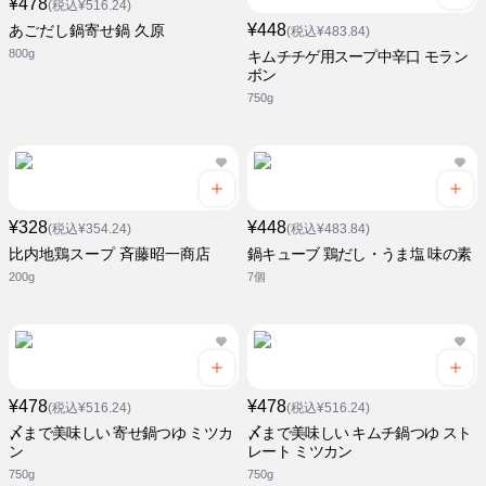
¥478
(税込¥516.24)
¥448
あごだし鍋寄せ鍋 久原
(税込¥483.84)
800g
キムチチゲ用スープ中辛口 モラン
ボン
750g
¥328
¥448
(税込¥354.24)
(税込¥483.84)
比内地鶏スープ 斉藤昭一商店
鍋キューブ 鶏だし・うま塩 味の素
200g
7個
¥478
¥478
(税込¥516.24)
(税込¥516.24)
〆まで美味しい 寄せ鍋つゆ ミツカ
〆まで美味しい キムチ鍋つゆ スト
ン
レート ミツカン
750g
750g