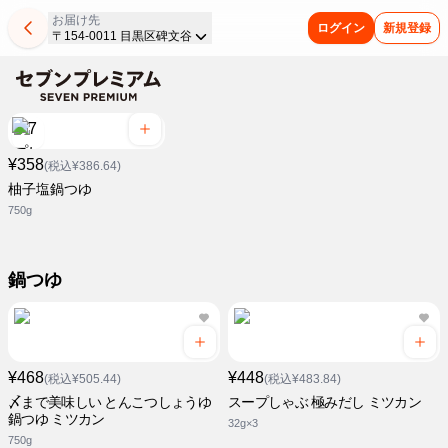
お届け先
ログイン
新規登録
〒154-0011 目黒区碑文谷
¥358
(税込¥386.64)
柚子塩鍋つゆ
750g
鍋つゆ
¥468
¥448
(税込¥505.44)
(税込¥483.84)
〆まで美味しい とんこつしょうゆ
スープしゃぶ 極みだし ミツカン
鍋つゆ ミツカン
32g×3
750g