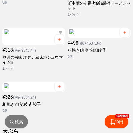
8個
町中華の定番!炒飯&醤油ラーメンセ
ット
1パック
¥498
(税込¥537.84)
¥318
粗挽き肉食感!肉餃子
(税込¥343.44)
8個
豚肉の旨味!ホタテ風味のシュウマ
イ 4個
1パック
¥328
(税込¥354.24)
粗挽き肉食感!肉餃子
5個
送料無料
検索
0円
天ぷら