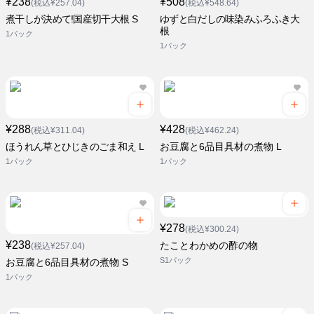
¥238
¥508
(税込¥257.04)
(税込¥548.64)
煮干しが決めて!国産切干大根 S
ゆずと白だしの味染みふろふき大
根
1パック
1パック
¥288
¥428
(税込¥311.04)
(税込¥462.24)
ほうれん草とひじきのごま和え L
お豆腐と6品目具材の煮物 L
1パック
1パック
¥278
(税込¥300.24)
¥238
たことわかめの酢の物
(税込¥257.04)
S1パック
お豆腐と6品目具材の煮物 S
1パック