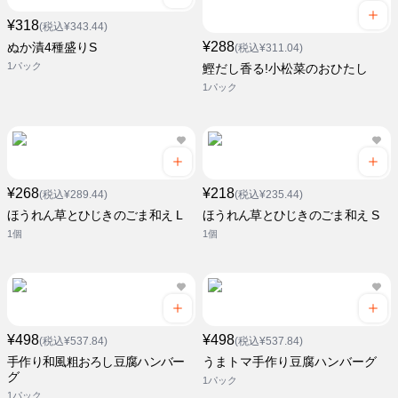
¥318
(税込¥343.44)
¥288
ぬか漬4種盛りS
(税込¥311.04)
1パック
鰹だし香る!小松菜のおひたし
1パック
¥268
¥218
(税込¥289.44)
(税込¥235.44)
ほうれん草とひじきのごま和え L
ほうれん草とひじきのごま和え S
1個
1個
¥498
¥498
(税込¥537.84)
(税込¥537.84)
手作り和風粗おろし豆腐ハンバー
うまトマ手作り豆腐ハンバーグ
グ
1パック
1パック