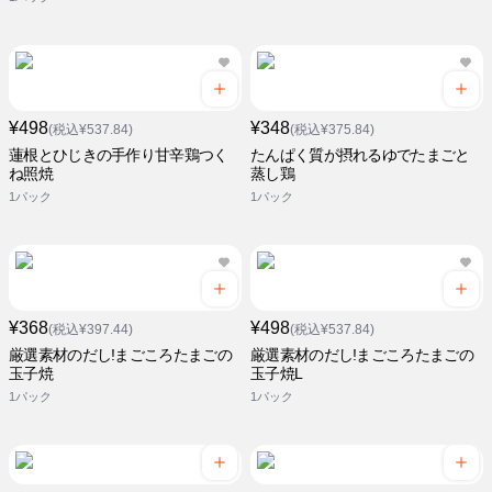
¥498
¥348
(税込¥537.84)
(税込¥375.84)
蓮根とひじきの手作り甘辛鶏つく
たんぱく質が摂れるゆでたまごと
ね照焼
蒸し鶏
1パック
1パック
¥368
¥498
(税込¥397.44)
(税込¥537.84)
厳選素材のだし!まごころたまごの
厳選素材のだし!まごころたまごの
玉子焼
玉子焼L
1パック
1パック