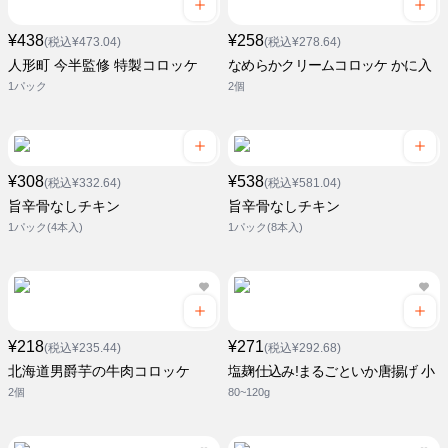
¥438
¥258
(税込¥473.04)
(税込¥278.64)
人形町 今半監修 特製コロッケ
なめらかクリームコロッケ かに入
1パック
2個
¥308
¥538
(税込¥332.64)
(税込¥581.04)
旨辛骨なしチキン
旨辛骨なしチキン
1パック(4本入)
1パック(8本入)
¥218
¥271
(税込¥235.44)
(税込¥292.68)
北海道男爵芋の牛肉コロッケ
塩麹仕込み!まるごといか唐揚げ 小
2個
80~120g