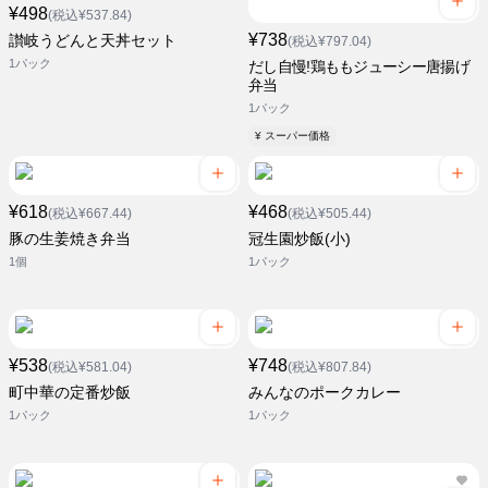
¥498
(税込¥537.84)
¥738
讃岐うどんと天丼セット
(税込¥797.04)
1パック
だし自慢!鶏ももジューシー唐揚げ
弁当
1パック
¥ スーパー価格
¥618
¥468
(税込¥667.44)
(税込¥505.44)
豚の生姜焼き弁当
冠生園炒飯(小)
1個
1パック
¥538
¥748
(税込¥581.04)
(税込¥807.84)
町中華の定番炒飯
みんなのポークカレー
1パック
1パック