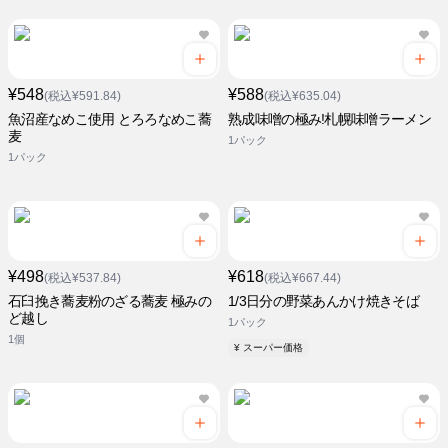
¥548
¥588
(税込¥591.84)
(税込¥635.04)
魚沼産なめこ使用 とろろなめこ蕎
熟成味噌の極み!札幌味噌ラーメン
麦
1パック
1パック
¥498
¥618
(税込¥537.84)
(税込¥667.44)
石臼挽き蕎麦粉のざる蕎麦 極みの
1/3日分の野菜あんかけ焼きそば
ど越し
1パック
1個
¥ スーパー価格