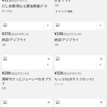
¥315
かきフライ
(税込¥340.2)
5個
だし自慢!鶏もも醤油唐揚げ 小
80~120g
¥ スーパー価格
¥378
¥198
(税込¥408.24)
(税込¥213.84)
絶品!アジフライ
絶品!アジフライ
2枚
1枚
¥298
¥328
(税込¥321.84)
(税込¥354.24)
美味!サクッとジューシー!かきフラ
ちっコロ(ポテトコロッケ)
イ
1パック
3個