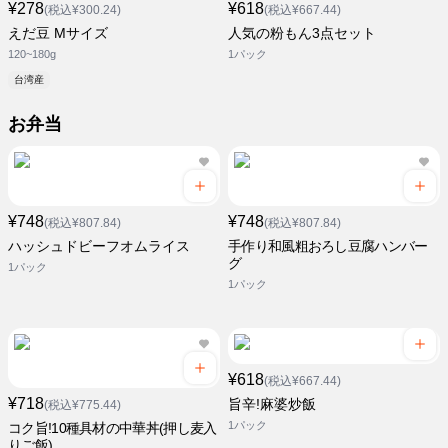
¥278
¥618
(税込¥300.24)
(税込¥667.44)
えだ豆 Mサイズ
人気の粉もん3点セット
120~180g
1パック
台湾産
お弁当
¥748
¥748
(税込¥807.84)
(税込¥807.84)
ハッシュドビーフオムライス
手作り和風粗おろし豆腐ハンバー
グ
1パック
1パック
¥618
(税込¥667.44)
¥718
旨辛!麻婆炒飯
(税込¥775.44)
1パック
コク旨!10種具材の中華丼(押し麦入
りご飯)