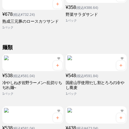
¥358
(税込¥386.64)
¥678
野菜サラダサンド
(税込¥732.24)
1パック
熟成三元豚のロースカツサンド
1パック
麺類
¥538
¥548
(税込¥581.04)
(税込¥591.84)
冷やしねぎ佐野ラーメン~乱切りち
国産山芋使用!だし割とろろの冷や
ぢれ麺~
し蕎麦
1パック
1パック
¥538
¥438
(税込¥581.04)
(税込¥473.04)