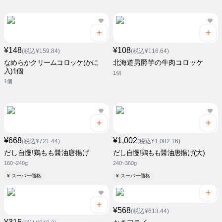
¥148
¥108
(税込¥159.84)
(税込¥116.64)
なめらかクリームコロッケ(かに
北海道男爵芋の牛肉コロッケ
入)1個
1個
1個
¥668
¥1,002
(税込¥721.44)
(税込¥1,082.16)
だし自慢!鶏もも醤油唐揚げ
だし自慢!鶏もも醤油唐揚げ(大)
160~240g
240~360g
¥ スーパー価格
¥ スーパー価格
¥568
(税込¥613.44)