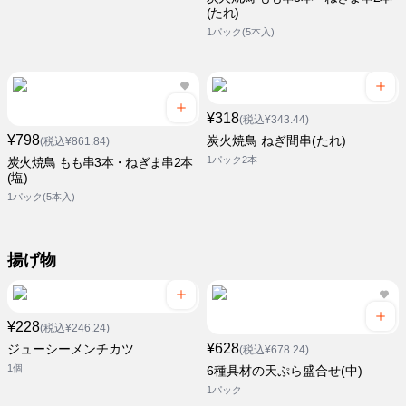
(たれ)
1パック(5本入)
¥318
(税込¥343.44)
¥798
炭火焼鳥 ねぎ間串(たれ)
(税込¥861.84)
1パック2本
炭火焼鳥 もも串3本・ねぎま串2本
(塩)
1パック(5本入)
揚げ物
¥228
(税込¥246.24)
¥628
ジューシーメンチカツ
(税込¥678.24)
1個
6種具材の天ぷら盛合せ(中)
1パック