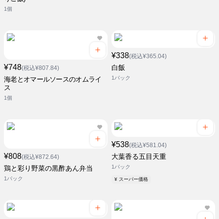
1個
¥338
(税込¥365.04)
¥748
白飯
(税込¥807.84)
1パック
海老とオマールソースのオムライ
ス
1個
¥538
(税込¥581.04)
¥808
大葉香る五目天重
(税込¥872.64)
1パック
鶏と彩り野菜の黒酢あん弁当
1パック
¥ スーパー価格