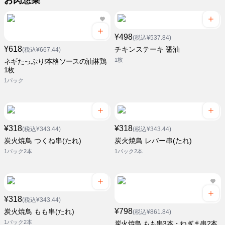
お肉惣菜
¥498
(税込¥537.84)
¥618
チキンステーキ 醤油
(税込¥667.44)
1枚
ネギたっぷり!本格ソースの油淋鶏
1枚
1パック
¥318
¥318
(税込¥343.44)
(税込¥343.44)
炭火焼鳥 つくね串(たれ)
炭火焼鳥 レバー串(たれ)
1パック2本
1パック2本
¥318
(税込¥343.44)
¥798
炭火焼鳥 もも串(たれ)
(税込¥861.84)
1パック2本
炭火焼鳥 もも串3本・ねぎま串2本