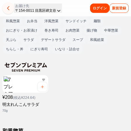
お届け先
ログイン
新規登録
〒154-0011 目黒区碑文谷
和風惣菜
お弁当
洋風惣菜
サンドイッチ
麺類
おにぎり・お茶漬け
巻き寿司
お肉惣菜
揚げ物
中華惣菜
天ぷら
サラダ
デザートサラダ
スープ
和風総菜
ちらし・丼
にぎり寿司
いなり・詰合せ
¥208
(税込¥224.64)
明太れんこんサラダ
70g