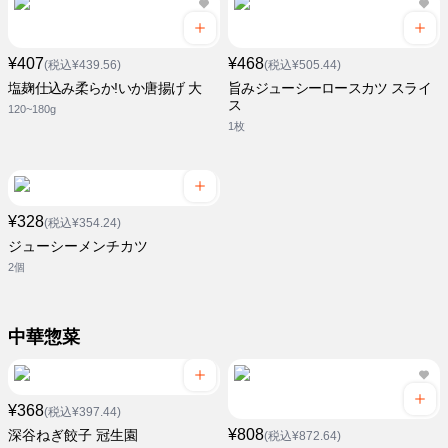
¥407
¥468
(税込¥439.56)
(税込¥505.44)
塩麹仕込み柔らか!いか唐揚げ 大
旨みジューシーロースカツ スライ
ス
120~180g
1枚
¥328
(税込¥354.24)
ジューシーメンチカツ
2個
中華惣菜
¥368
(税込¥397.44)
¥808
深谷ねぎ餃子 冠生園
(税込¥872.64)