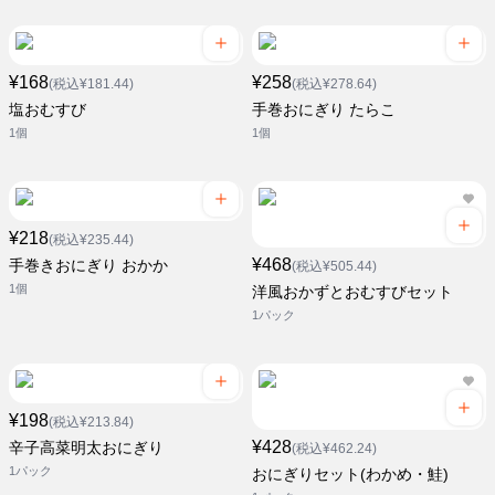
¥168
¥258
(税込¥181.44)
(税込¥278.64)
塩おむすび
手巻おにぎり たらこ
1個
1個
¥218
(税込¥235.44)
¥468
手巻きおにぎり おかか
(税込¥505.44)
1個
洋風おかずとおむすびセット
1パック
¥198
(税込¥213.84)
¥428
辛子高菜明太おにぎり
(税込¥462.24)
1パック
おにぎりセット(わかめ・鮭)