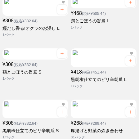
¥468
(税込¥505.44)
¥308
鶏とごぼうの旨煮 L
(税込¥332.64)
1パック
鰹だし香る!オクラのお浸し L
1パック
¥308
(税込¥332.64)
¥418
鶏とごぼうの旨煮 S
(税込¥451.44)
1パック
黒胡椒仕立てのピリ辛胡瓜 L
1パック
¥308
¥268
(税込¥332.64)
(税込¥289.44)
黒胡椒仕立てのピリ辛胡瓜 S
厚揚げと野菜の炊き合わせ
1パック
S1パック