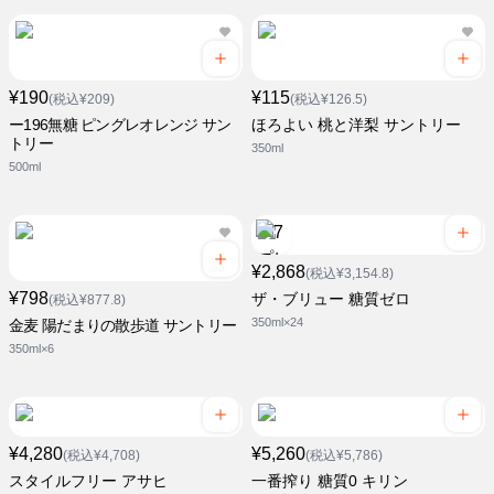
¥190
¥115
(税込¥209)
(税込¥126.5)
ー196無糖 ピングレオレンジ サン
ほろよい 桃と洋梨 サントリー
トリー
350ml
500ml
¥2,868
(税込¥3,154.8)
¥798
ザ・ブリュー 糖質ゼロ
(税込¥877.8)
350ml×24
金麦 陽だまりの散歩道 サントリー
350ml×6
¥4,280
¥5,260
(税込¥4,708)
(税込¥5,786)
スタイルフリー アサヒ
一番搾り 糖質0 キリン