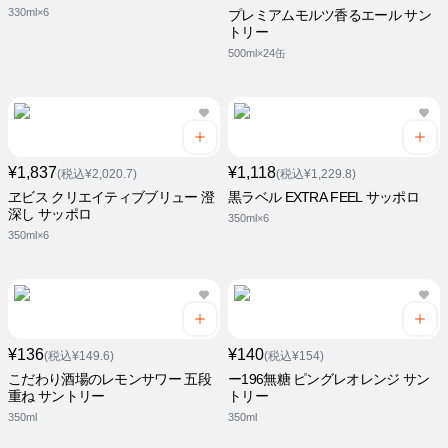
330ml×6
プレミアムモルツ香るエール サン
トリー
500ml×24缶
¥1,837
¥1,118
(税込¥2,020.7)
(税込¥1,229.8)
ヱビス クリエイティブブリュー 澄
黒ラベル EXTRA FEEL サッポロ
深し サッポロ
350ml×6
350ml×6
¥136
¥140
(税込¥149.6)
(税込¥154)
こだわり酒場のレモンサワー 五段
ー196無糖 ピングレオレンジ サン
重ね サントリー
トリー
350ml
350ml