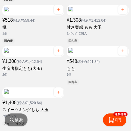
¥518
¥1,308
(税込¥559.44)
(税込¥1,412.64)
桃
甘さ実感 もも 大玉
1個
1パック 2個入
国内産
国内産
¥1,308
¥548
(税込¥1,412.64)
(税込¥591.84)
生産者指定もも(大玉)
もも
2個
1個
国内産
¥1,408
(税込¥1,520.64)
スイーツキングもも 大玉
送料無料
2個パック
検索
0円
スイーツキング