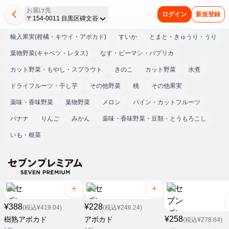
お届け先
ログイン
新規登録
〒154-0011 目黒区碑文谷
輸入果実(柑橘・キウイ・アボカド)
すいか
とまと・きゅうり・うり
葉物野菜(キャベツ・レタス)
なす・ピーマン・パプリカ
カット野菜・もやし・スプラウト
きのこ
カット野菜
水煮
ドライフルーツ・干し芋
その他野菜
桃
その他果実
薬味・香味野菜
葉物野菜
メロン
パイン・カットフルーツ
バナナ
りんご
みかん
薬味・香味野菜・豆類・とうもろこし
いも・根菜
¥388
¥228
(税込¥419.04)
(税込¥246.24)
¥258
樹熟アボカド
アボカド
(税込¥278.64)