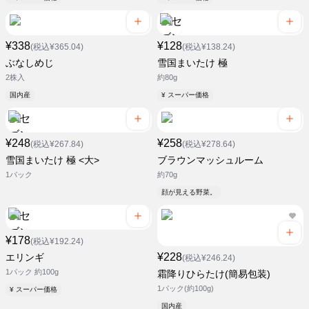
¥338
¥128
(税込¥365.04)
(税込¥138.24)
ぶなしめじ
雪国まいたけ 極
2株入
約80g
国内産
¥ スーパー価格
¥248
¥258
(税込¥267.84)
(税込¥278.64)
雪国まいたけ 極 <大>
ブラウンマッシュルーム
1パック
約70g
顔が見える野菜。
¥178
(税込¥192.24)
¥228
エリンギ
(税込¥246.24)
1パック 約100g
霜降りひらたけ(簡易包装)
1パック(約100g)
¥ スーパー価格
国内産