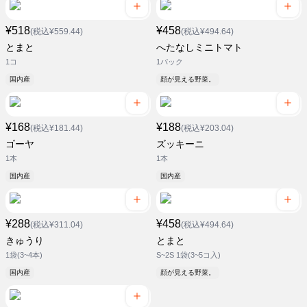
¥518
¥458
(税込¥559.44)
(税込¥494.64)
とまと
へたなしミニトマト
1コ
1パック
国内産
顔が見える野菜。
¥168
¥188
(税込¥181.44)
(税込¥203.04)
ゴーヤ
ズッキーニ
1本
1本
国内産
国内産
¥288
¥458
(税込¥311.04)
(税込¥494.64)
きゅうり
とまと
1袋(3~4本)
S~2S 1袋(3~5コ入)
国内産
顔が見える野菜。