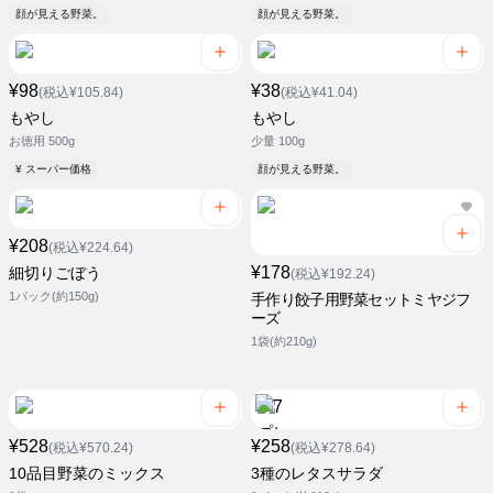
顔が見える野菜。
顔が見える野菜。
¥98
¥38
(税込¥105.84)
(税込¥41.04)
もやし
もやし
お徳用 500g
少量 100g
¥ スーパー価格
顔が見える野菜。
¥208
(税込¥224.64)
¥178
細切りごぼう
(税込¥192.24)
1パック(約150g)
手作り餃子用野菜セットミヤジフ
ーズ
1袋(約210g)
¥528
¥258
(税込¥570.24)
(税込¥278.64)
10品目野菜のミックス
3種のレタスサラダ