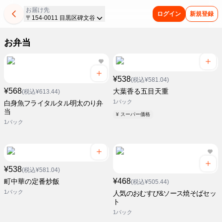
お届け先
ログイン
新規登録
〒154-0011 目黒区碑文谷
お弁当
¥538
(税込¥581.04)
¥568
大葉香る五目天重
(税込¥613.44)
1パック
白身魚フライタルタル明太のり弁
当
¥ スーパー価格
1パック
¥538
(税込¥581.04)
¥468
町中華の定番炒飯
(税込¥505.44)
1パック
人気のおむすび&ソース焼そばセッ
ト
1パック