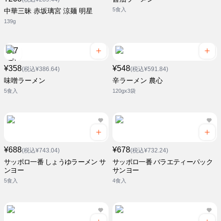
5食入
中華三昧 赤坂璃宮 涼麺 明星
139g
¥358
¥548
(税込¥386.64)
(税込¥591.84)
味噌ラーメン
辛ラーメン 農心
5食入
120gx3袋
¥688
¥678
(税込¥743.04)
(税込¥732.24)
サッポロ一番 しょうゆラーメン サ
サッポロ一番 バラエティーパック
ンヨー
サンヨー
5食入
4食入