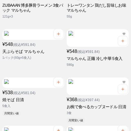
ZUBAAAN 博多豚骨ラーメン 3食パ
トレーワンタン 鶏だし旨味しお味
ック マルちゃん
マルちゃん
121g×3
55g
¥548
(税込¥591.84)
¥548
天ぷらそば マルちゃん
(税込¥591.84)
1パック(93g×5食入)
マルちゃん 正麺 冷し中華 5食入
590g
¥538
(税込¥581.04)
¥368
焼そば 日清
(税込¥397.44)
5食入
お椀で食べるカップヌードル 日清
3食
月間安い値
月間安い値