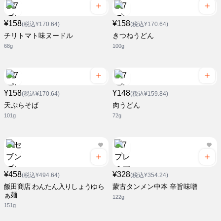
¥158
¥158
(税込¥170.64)
(税込¥170.64)
チリトマト味ヌードル
きつねうどん
68g
100g
¥158
¥148
(税込¥170.64)
(税込¥159.84)
天ぷらそば
肉うどん
101g
72g
¥458
¥328
(税込¥494.64)
(税込¥354.24)
飯田商店 わんたん入りしょうゆら
蒙古タンメン中本 辛旨味噌
ぁ麺
122g
151g