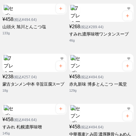
¥458
(税込¥494.64)
¥268
山頭火 旭川とんこつ塩
(税込¥289.44)
133g
すみれ濃厚味噌ワンタンスープ
46g
¥238
¥458
(税込¥257.04)
(税込¥494.64)
蒙古タンメン中本 辛旨豆腐スープ
赤丸新味 博多とんこつ 一風堂
18g
129g
¥458
(税込¥494.64)
¥458
すみれ 札幌濃厚味噌
(税込¥494.64)
145g
中華蕎麦とみ田 濃厚豚骨らぁめん