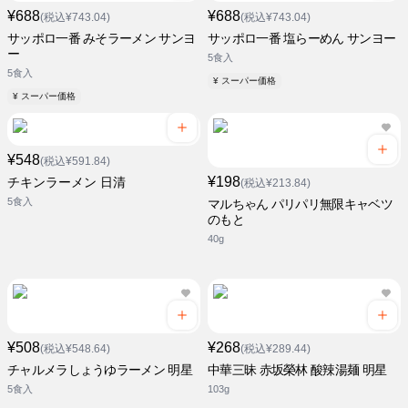
¥688
¥688
(税込¥743.04)
(税込¥743.04)
サッポロ一番 みそラーメン サンヨ
サッポロ一番 塩らーめん サンヨー
ー
5食入
5食入
¥ スーパー価格
¥ スーパー価格
¥548
(税込¥591.84)
¥198
チキンラーメン 日清
(税込¥213.84)
5食入
マルちゃん パリパリ無限キャベツ
のもと
40g
¥508
¥268
(税込¥548.64)
(税込¥289.44)
チャルメラしょうゆラーメン 明星
中華三昧 赤坂榮林 酸辣湯麺 明星
5食入
103g