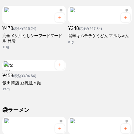
¥478
¥248
(税込¥516.24)
(税込¥267.84)
完全メシ汁なしシーフードヌード
旨辛キムチチゲうどん マルちゃん
ル 日清
81g
111g
¥458
(税込¥494.64)
飯田商店 豆乳担々麺
137g
袋ラーメン