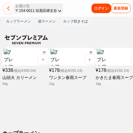
お届け先
ログイン
新規登録
〒154-0011 目黒区碑文谷
カップラーメン
袋ラーメン
カップ焼きそば
¥338
¥178
¥178
(税込¥365.04)
(税込¥192.24)
(税込¥192.24)
山頭火 カリーメン
ワンタン春雨スープ
かきたま春雨スープ
94g
22g
18g