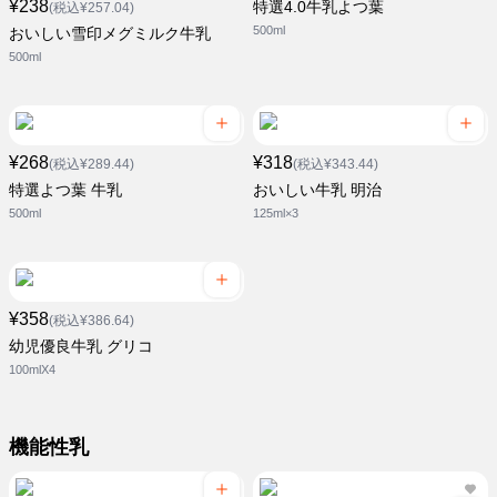
¥238
特選4.0牛乳よつ葉
(税込¥257.04)
500ml
おいしい雪印メグミルク牛乳
500ml
¥268
¥318
(税込¥289.44)
(税込¥343.44)
特選よつ葉 牛乳
おいしい牛乳 明治
500ml
125ml×3
¥358
(税込¥386.64)
幼児優良牛乳 グリコ
100mlX4
機能性乳