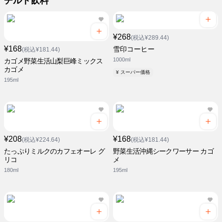
チルド飲料
¥268
(税込¥289.44)
¥168
雪印コーヒー
(税込¥181.44)
1000ml
カゴメ野菜生活山梨巨峰ミックス
カゴメ
¥ スーパー価格
195ml
¥208
¥168
(税込¥224.64)
(税込¥181.44)
たっぷりミルクのカフェオーレ グ
野菜生活沖縄シークワーサー カゴ
リコ
メ
180ml
195ml