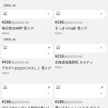
月間安い値
¥268
¥198
(税込¥289.44)
(税込¥213.84)
毎日骨太MBP 雪メグ
すっきりCa鉄 雪メグ
900ml
500ml
月間安い値
¥218
(税込¥235.44)
¥418
北海道低脂肪乳 タカナシ
(税込¥451.44)
500ml
アカディおなかにやさしく 雪メグ
900ml
¥188
¥188
(税込¥203.04)
(税込¥203.04)
グリコカルシウムと鉄分の多いミ
濃くておいしいミルク グリコ