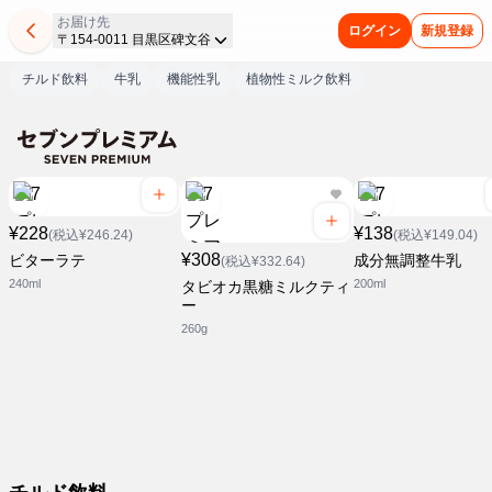
お届け先
ログイン
新規登録
〒154-0011 目黒区碑文谷
チルド飲料
牛乳
機能性乳
植物性ミルク飲料
¥228
¥138
(税込¥246.24)
(税込¥149.04)
¥308
ビターラテ
成分無調整牛乳
(税込¥332.64)
240ml
200ml
タビオカ黒糖ミルクティ
ー
260g