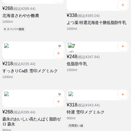
¥268
(税込¥289.44)
¥338
北海道さわやか酪農
(税込¥365.04)
1000ml
よつ葉 特選北海道十勝低脂肪牛乳
1000ml
¥ スーパー価格
¥248
(税込¥267.84)
¥218
低脂肪牛乳
(税込¥235.44)
1000ml
すっきりCa鉄 雪印メグミルク
1000ml
¥318
(税込¥343.44)
¥268
特濃 雪印メグミルク
(税込¥289.44)
900ml
森永のおいしい高たんぱく脂肪ゼ
ロ 森永
月間安い値
900ml