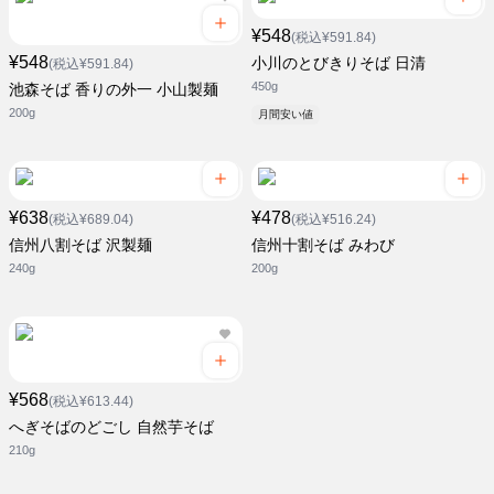
¥548
(税込¥591.84)
¥548
小川のとびきりそば 日清
(税込¥591.84)
450g
池森そば 香りの外一 小山製麺
200g
月間安い値
¥638
¥478
(税込¥689.04)
(税込¥516.24)
信州八割そば 沢製麺
信州十割そば みわび
240g
200g
¥568
(税込¥613.44)
へぎそばのどごし 自然芋そば
210g