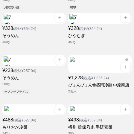
月間安い値
鳩印
¥328
¥328
(税込¥354.24)
(税込¥354.24)
そうめん
ひやむぎ
450g
450g
¥238
(税込¥257.04)
¥1,228
そうめん
(税込¥1,326.24)
500g
ぴょんぴょん舎盛岡冷麵 中原商店
2食入
セブンザプライス
¥488
¥498
(税込¥527.04)
(税込¥537.84)
もりおか冷麺
播州 揖保乃糸 手延素麺
342g
300g