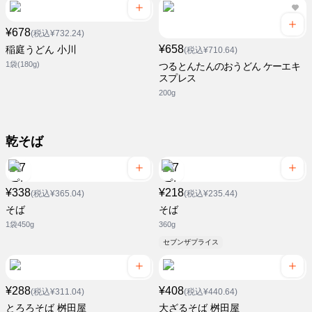
¥678
(税込¥732.24)
¥658
稲庭うどん 小川
(税込¥710.64)
1袋(180g)
つるとんたんのおうどん ケーエキ
スプレス
200g
乾そば
¥338
¥218
(税込¥365.04)
(税込¥235.44)
そば
そば
1袋450g
360g
セブンザプライス
¥288
¥408
(税込¥311.04)
(税込¥440.64)
とろろそば 桝田屋
大ざるそば 桝田屋