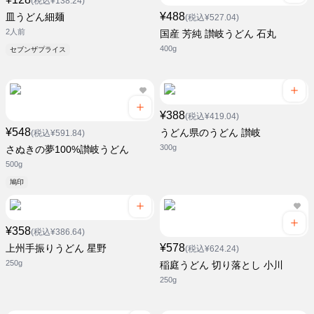
(税込¥138.24)
¥488
皿うどん細麺
(税込¥527.04)
2人前
国産 芳純 讃岐うどん 石丸
400g
セブンザプライス
¥388
(税込¥419.04)
¥548
うどん県のうどん 讃岐
(税込¥591.84)
300g
さぬきの夢100%讃岐うどん
500g
鳩印
¥358
(税込¥386.64)
¥578
上州手振りうどん 星野
(税込¥624.24)
250g
稲庭うどん 切り落とし 小川
250g