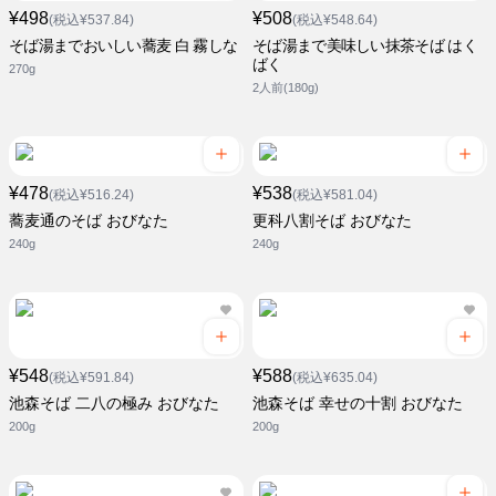
¥498
¥508
(税込¥537.84)
(税込¥548.64)
そば湯までおいしい蕎麦 白 霧しな
そば湯まで美味しい抹茶そば はく
ばく
270g
2人前(180g)
¥478
¥538
(税込¥516.24)
(税込¥581.04)
蕎麦通のそば おびなた
更科八割そば おびなた
240g
240g
¥548
¥588
(税込¥591.84)
(税込¥635.04)
池森そば 二八の極み おびなた
池森そば 幸せの十割 おびなた
200g
200g