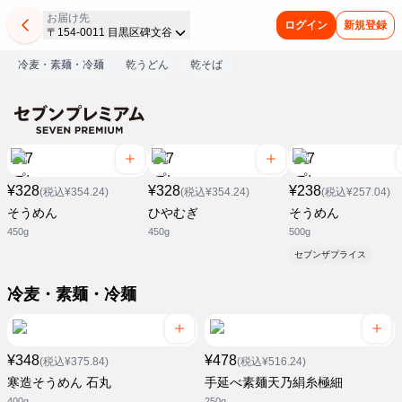
お届け先
ログイン
新規登録
〒154-0011 目黒区碑文谷
冷麦・素麺・冷麺
乾うどん
乾そば
¥328
¥328
¥238
(税込¥354.24)
(税込¥354.24)
(税込¥257.04)
そうめん
ひやむぎ
そうめん
450g
450g
500g
セブンザプライス
冷麦・素麺・冷麺
¥348
¥478
(税込¥375.84)
(税込¥516.24)
寒造そうめん 石丸
手延べ素麺天乃絹糸極細
400g
250g