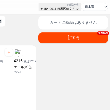
お届け先
〒154-0011 目黒区碑文谷
酒
カートに商品はありません
送料無料
0円
¥216
¥128
8)
(税込¥237.6)
(税込¥140.8)
エールズ 缶
無糖レモンサワー
350ml
500ml
セブンザプライス
¥95
(税込¥10
ストロング
ヮーサー
350ml