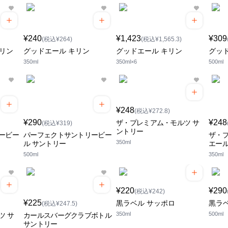
¥240
¥1,423
¥309
(税込¥264)
(税込¥1,565.3)
キリン
グッドエール キリン
グッドエール キリン
グッ
350ml
350ml×6
500ml
¥248
(税込¥272.8)
¥290
¥248
ザ・プレミアム・モルツ サ
(税込¥319)
ントリー
ービー
パーフェクトサントリービー
ザ・
350ml
ル サントリー
エール
500ml
350ml
¥220
¥290
(税込¥242)
¥225
黒ラベル サッポロ
黒ラ
(税込¥247.5)
350ml
500ml
ツ サ
カールスバーグクラブボトル
サントリー