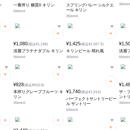
350ml×
ン
一番搾り 糖質0 キリン
スプリングバレー シルクエ
ール キリン
500ml×6
350ml×6
¥1,080
¥1,425
¥1,5
(税込¥1,188)
(税込¥1,567.5)
淡麗プラチナダブル キリン
キリンビール 晴れ風
淡麗
350ml×6
350ml×6
500ml×
¥828
¥1,4
(税込¥910.8)
¥1,740
本搾りグレープフルーツ キ
ザ・プ
(税込¥1,914)
リン
ント
パーフェクトサントリービー
350ml×6
350ml×
ル サントリー
500ml×6