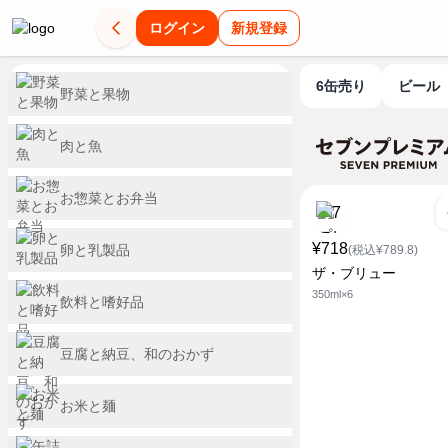
ログイン
新規登録
6缶売り
ビール
野菜と果物
肉と魚
お惣菜とお弁当
¥718
卵と乳製品
(税込¥789.8)
ザ・ブリュー
350ml×6
飲料と嗜好品
豆腐と納豆、和のおかず
お米と麺