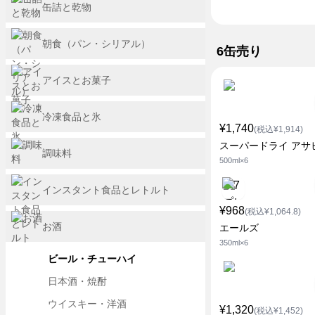
缶詰と乾物
朝食（パン・シリアル）
6缶売り
アイスとお菓子
冷凍食品と氷
¥1,740
(税込¥1,914)
スーパードライ アサ
調味料
500ml×6
インスタント食品とレトルト
¥968
(税込¥1,064.8)
お酒
エールズ
350ml×6
ビール・チューハイ
日本酒・焼酎
ウイスキー・洋酒
¥1,320
(税込¥1,452)