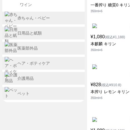
ワイン
一番搾り 糖質0 キリ
350ml×6
赤ちゃん・ベビー
日用品と紙類
¥1,080
(税込¥1,188)
本麒麟 キリン
医薬部外品
350ml×6
ヘア・ボティケア
介護用品
¥828
(税込¥910.8)
本搾り レモン キリン
ペット
350ml×6