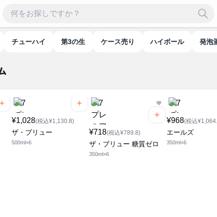
チューハイ
第3の生
ケース売り
ハイボール
発泡
¥1,028
¥968
(税込¥1,130.8)
(税込¥1,064.
¥718
ザ・ブリュー
エールズ
(税込¥789.8)
500ml×6
350ml×6
ザ・ブリュー 糖質ゼロ
350ml×6