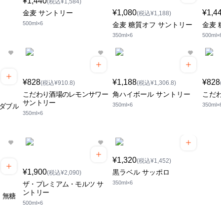
¥1,440
(税込¥1,584)
¥1,080
¥1,4
金麦 サントリー
(税込¥1,188)
500ml×6
金麦 糖質オフ サントリー
金麦 
350ml×6
500ml×
¥828
¥1,188
¥828
(税込¥910.8)
(税込¥1,306.8)
こだわり酒場のレモンサワー
角ハイボール サントリー
こだ
サントリー
350ml×6
350ml×
ロダブル
350ml×6
¥1,320
(税込¥1,452)
¥1,900
黒ラベル サッポロ
(税込¥2,090)
350ml×6
ザ・プレミアム・モルツ サ
ントリー
ロ 無糖
500ml×6