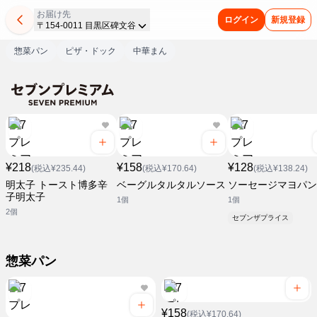
お届け先
ログイン
新規登録
〒154-0011 目黒区碑文谷
惣菜パン
ピザ・ドック
中華まん
¥218
¥158
¥128
(税込¥235.44)
(税込¥170.64)
(税込¥138.24)
明太子 トースト博多辛
ベーグルタルタルソース
ソーセージマヨパン
子明太子
1個
1個
2個
セブンザプライス
惣菜パン
¥158
(税込¥170.64)