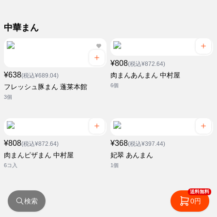
中華まん
¥808
(税込¥872.64)
¥638
肉まんあんまん 中村屋
(税込¥689.04)
6個
フレッシュ豚まん 蓬莱本館
3個
¥808
¥368
(税込¥872.64)
(税込¥397.44)
肉まんピザまん 中村屋
妃翠 あんまん
6コ入
1個
送料無料
検索
0円