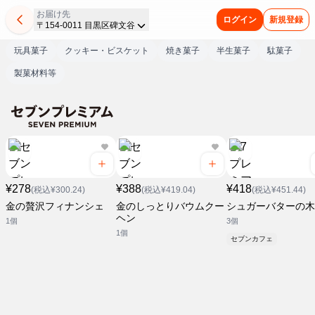
お届け先
ログイン
新規登録
〒154-0011 目黒区碑文谷
玩具菓子
クッキー・ビスケット
焼き菓子
半生菓子
駄菓子
製菓材料等
¥278
¥388
¥418
(税込¥300.24)
(税込¥419.04)
(税込¥451.44)
金の贅沢フィナンシェ
金のしっとりバウムクー
シュガーバターの木
ヘン
1個
3個
1個
セブンカフェ