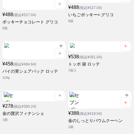
¥488
(税込¥527.04)
¥488
いちごポッキー< グリコ
(税込¥527.04)
8袋
ポッキーチョコレート グリコ
8袋
¥538
(税込¥581.04)
¥458
トッポ 袋 ロッテ
(税込¥494.64)
7袋入
パイの実シェアパック ロッテ
124g
¥278
(税込¥300.24)
¥388
金の贅沢フィナンシェ
(税込¥419.04)
1個
金のしっとりバウムクーヘン
1個