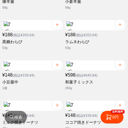
煉羊羹
小倉羊羹
58g
56g
¥188
¥188
(税込¥203.04)
(税込¥203.04)
黒糖わらび
ラムネわらび
53g
53g
¥148
¥598
(税込¥159.84)
(税込¥645.84)
小豆最中
和菓子ミックス
1個
250g
送料無料
¥148
¥148
(税込¥159.84)
(税込¥159.84)
検索
0円
ミルク焼きドーナツ
ココア焼きドーナツ