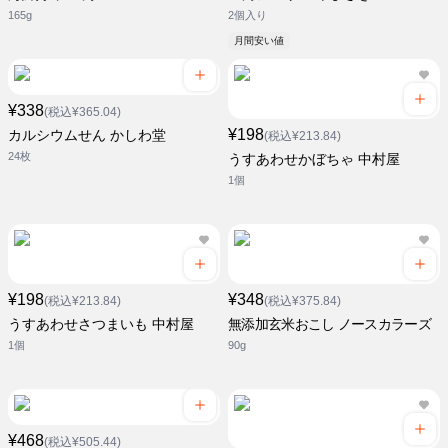
165g
2個入り
月間安い値
¥338
(税込¥365.04)
¥198
カルシウムせん かしわ堂
(税込¥213.84)
24枚
うすあわせかぼちゃ 中村屋
1個
¥198
¥348
(税込¥213.84)
(税込¥375.84)
うすあわせさつまいも 中村屋
無添加玄米おこし ノースカラーズ
1個
90g
¥468
(税込¥505.44)