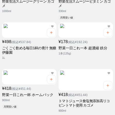
野菜生活スムージーグリーン カゴ
野菜生活スムージービタミン カゴ
メ
メ
1000ml
330ml
月間安い値
¥498
¥178
(税込¥537.84)
(税込¥192.24)
ごくごく飲める毎日1杯の青汁 無糖
野菜一日これ一本 超濃縮 鉄分
伊藤園
1本(125g)
1L
¥418
(税込¥451.44)
¥418
野菜一日これ一杯 ホームパック
(税込¥451.44)
900ml
トマトジュース食塩無添加高リコ
ピントマト使用 カゴメ
月間安い値
900ml