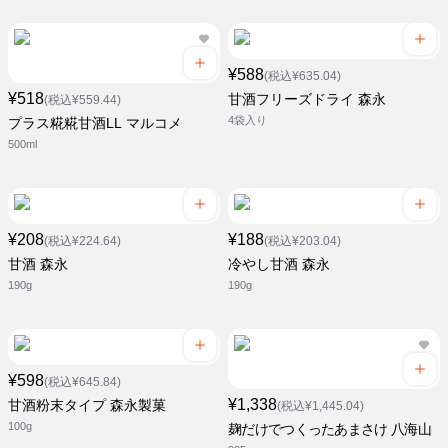
¥588
(税込¥635.04)
¥518
甘酒フリーズドライ 森永
(税込¥559.44)
4袋入り
プラス糀糀甘酒LL マルコメ
500ml
¥208
¥188
(税込¥224.64)
(税込¥203.04)
甘酒 森永
冷やし甘酒 森永
190g
190g
¥598
(税込¥645.84)
¥1,338
甘酒粉末タイプ 森永製菓
(税込¥1,445.04)
100g
麹だけでつくったあまさけ 八海山