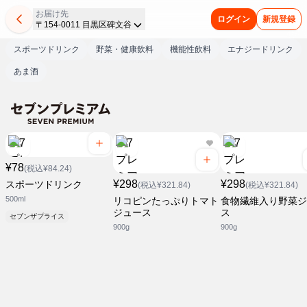
お届け先
ログイン
新規登録
〒154-0011 目黒区碑文谷
スポーツドリンク
野菜・健康飲料
機能性飲料
エナジードリンク
あま酒
¥78
(税込¥84.24)
¥298
¥298
スポーツドリンク
(税込¥321.84)
(税込¥321.84)
500ml
リコピンたっぷりトマト
食物繊維入り野菜ジ
ジュース
ス
セブンザプライス
900g
900g