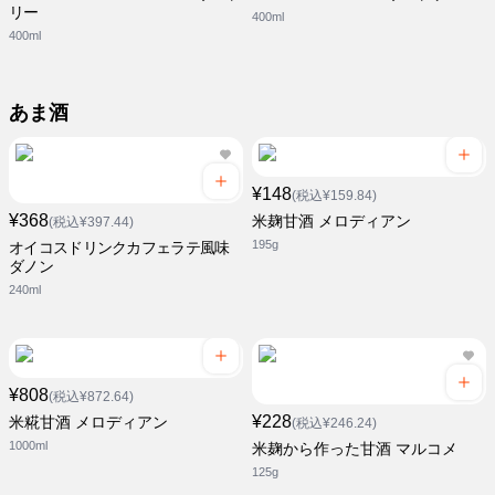
リー
400ml
400ml
あま酒
¥148
(税込¥159.84)
¥368
米麹甘酒 メロディアン
(税込¥397.44)
195g
オイコスドリンクカフェラテ風味
ダノン
240ml
¥808
(税込¥872.64)
¥228
米糀甘酒 メロディアン
(税込¥246.24)
1000ml
米麹から作った甘酒 マルコメ
125g