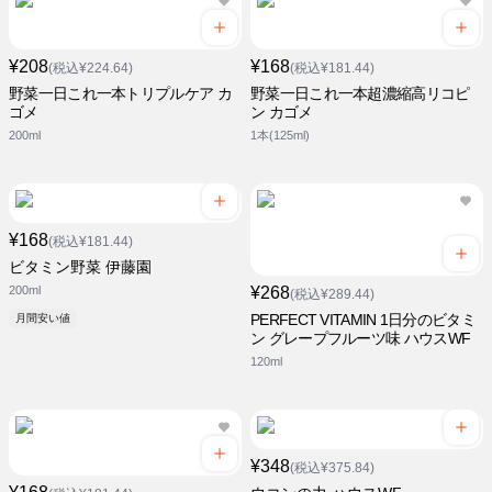
¥208
¥168
(税込¥224.64)
(税込¥181.44)
野菜一日これ一本トリプルケア カ
野菜一日これ一本超濃縮高リコピ
ゴメ
ン カゴメ
200ml
1本(125ml)
¥168
(税込¥181.44)
ビタミン野菜 伊藤園
200ml
¥268
(税込¥289.44)
PERFECT VITAMIN 1日分のビタミ
月間安い値
ン グレープフルーツ味 ハウスWF
120ml
¥348
(税込¥375.84)