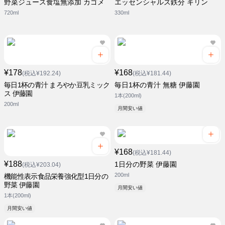
野菜ジュース食塩無添加 カゴメ
エッセンシャルズ鉄分 キリン
720ml
330ml
¥178
¥168
(税込¥192.24)
(税込¥181.44)
毎日1杯の青汁 まろやか豆乳ミック
毎日1杯の青汁 無糖 伊藤園
ス 伊藤園
1本(200ml)
200ml
月間安い値
¥168
(税込¥181.44)
¥188
1日分の野菜 伊藤園
(税込¥203.04)
200ml
機能性表示食品栄養強化型1日分の
野菜 伊藤園
月間安い値
1本(200ml)
月間安い値