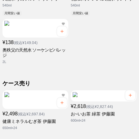
540ml
540ml
月間安い値
月間安い値
¥138
(税込¥149.04)
奥秩父の天然水 ソーケンビバレッ
ジ
2L
ケース売り
¥2,618
(税込¥2,827.44)
¥2,498
お~いお茶 緑茶 伊藤園
(税込¥2,697.84)
600ml×24
健康ミネラルむぎ茶 伊藤園
650ml×24