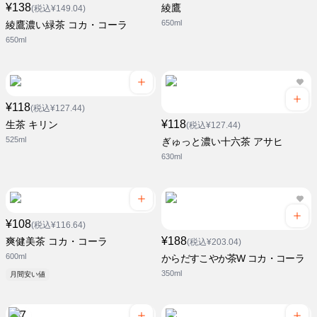
¥138
綾鷹
(税込¥149.04)
650ml
綾鷹濃い緑茶 コカ・コーラ
650ml
¥118
(税込¥127.44)
¥118
生茶 キリン
(税込¥127.44)
525ml
ぎゅっと濃い十六茶 アサヒ
630ml
¥108
(税込¥116.64)
¥188
爽健美茶 コカ・コーラ
(税込¥203.04)
600ml
からだすこやか茶W コカ・コーラ
350ml
月間安い値