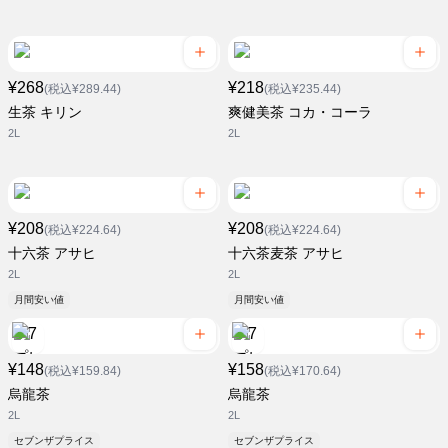
¥268
¥218
(税込¥289.44)
(税込¥235.44)
生茶 キリン
爽健美茶 コカ・コーラ
2L
2L
¥208
¥208
(税込¥224.64)
(税込¥224.64)
十六茶 アサヒ
十六茶麦茶 アサヒ
2L
2L
月間安い値
月間安い値
¥148
¥158
(税込¥159.84)
(税込¥170.64)
烏龍茶
烏龍茶
2L
2L
セブンザプライス
セブンザプライス