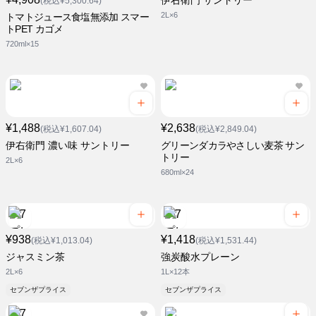
伊右衛門 サントリー
(税込¥5,300.64)
2L×6
トマトジュース食塩無添加 スマー
トPET カゴメ
720ml×15
¥1,488
¥2,638
(税込¥1,607.04)
(税込¥2,849.04)
伊右衛門 濃い味 サントリー
グリーンダカラやさしい麦茶 サン
トリー
2L×6
680ml×24
¥938
¥1,418
(税込¥1,013.04)
(税込¥1,531.44)
ジャスミン茶
強炭酸水プレーン
2L×6
1L×12本
セブンザプライス
セブンザプライス