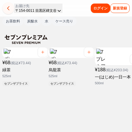
お届け先
ログイン
新規登録
〒154-0011 目黒区碑文谷
お茶飲料
炭酸水
水
ケース売り
¥68
¥68
(税込¥73.44)
(税込¥73.44)
¥188
緑茶
烏龍茶
(税込¥203.04)
525ml
525ml
一(はじめ)一日一本
500ml
セブンザプライス
セブンザプライス