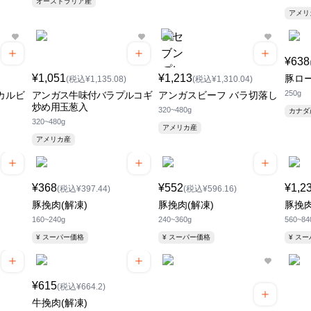
オーストラリア産
アメ
¥638
¥1,051
¥1,213
豚ロ
(税込¥1,135.08)
(税込¥1,310.04)
250g
カルビ
アンガス牛味付バラプルコギ
アンガスビーフ バラ切落し
炒め用玉葱入
320~480g
カナ
320~480g
アメリカ産
アメリカ産
¥368
¥552
¥1,2
(税込¥397.44)
(税込¥596.16)
豚挽肉(解凍)
豚挽肉(解凍)
豚挽肉
160~240g
240~360g
560~84
¥ スーパー価格
¥ スーパー価格
¥ ス
¥615
(税込¥664.2)
牛挽肉(解凍)