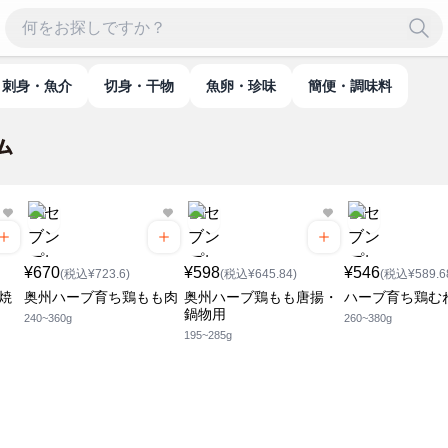
刺身・魚介
切身・干物
魚卵・珍味
簡便・調味料
¥670
¥598
¥546
(税込¥723.6)
(税込¥645.84)
(税込¥589.6
焼
奥州ハーブ育ち鶏もも肉
奥州ハーブ鶏もも唐揚・
ハーブ育ち鶏む
鍋物用
240~360g
260~380g
195~285g