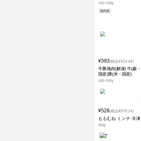
100~140g
国内産
¥393
(税込¥424.44)
牛豚挽肉(解凍) 牛(豪
国産)豚(米・国産)
160~240g
¥528
(税込¥570.24)
ももむね ミンチ 冷凍
400g