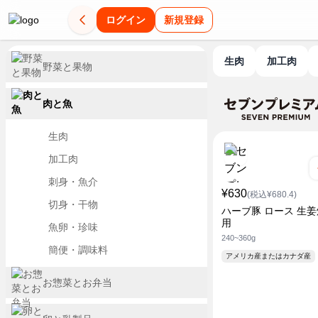
ログイン
新規登録
生肉
加工肉
野菜と果物
肉と魚
生肉
加工肉
刺身・魚介
¥630
(税込¥680.4)
切身・干物
ハーブ豚 ロース 生姜
用
魚卵・珍味
240~360g
簡便・調味料
アメリカ産またはカナダ産
お惣菜とお弁当