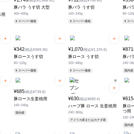
(税込¥1,888.92)
(税込¥768.96)
豚バラ うす切 大型
豚バラ うす切
豚バ
400~600g
160~240g
80~120
ぶ用
¥ スーパー価格
¥ スーパー価格
¥ ス
¥342
¥1,070
¥871
(税込¥369.36)
(税込¥1,155.6)
豚ロースうす切
豚ロース うす切
豚バ
80~120g
320~480g
240~36
¥ スーパー価格
¥ スーパー価格
国内産
¥685
(税込¥739.8)
¥630
¥615
豚ロース生姜焼用
(税込¥680.4)
160~240g
ハーブ豚 ロース 生姜焼用
豚ロ
つ用
240~360g
国内産
160~24
アメリカ産またはカナダ産
国内産