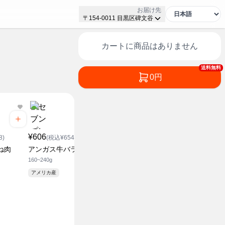
お届け先
〒154-0011 目黒区碑文谷
カートに商品はありません
送料無料
0円
¥606
¥1,583
¥790
8)
(税込¥654.48)
(税込¥1,709.64)
(税込¥8
ね肉
アンガス牛バラ切落し
アンガスビーフ 肩ロース
アンガスビ
ステーキ用
ビ焼用
160~240g
240~360g
160~240g
アメリカ産
アメリカ産
アメリカ産