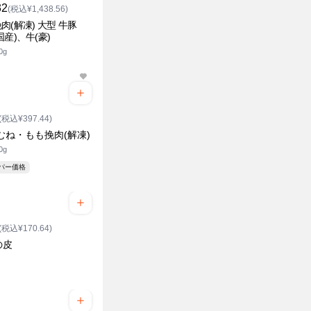
32
(税込¥1,438.56)
肉(解凍) 大型 牛豚
国産)、牛(豪)
0g
(税込¥397.44)
むね・もも挽肉(解凍)
0g
ーパー価格
(税込¥170.64)
の皮