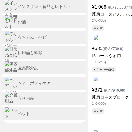
インスタント食品とレトルト
¥1,068
(税込¥1,153.44)
豚肩ロースとんしゃ
240~360g
お酒
国内産
赤ちゃん・ベビー
¥685
(税込¥739.8)
日用品と紙類
豚ロースうす切
160~240g
医薬部外品
¥ スーパー価格
ヘア・ボティケア
¥871
(税込¥940.68)
豚肩ロースブロック
介護用品
240~360g
国内産
ペット