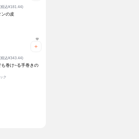
(税込¥181.44)
タンの皮
(税込¥343.44)
でも巻け~る手巻きの
パック