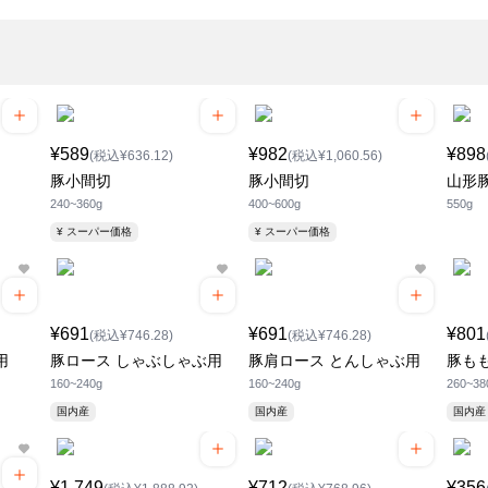
¥589
¥982
¥898
(税込¥636.12)
(税込¥1,060.56)
豚小間切
豚小間切
山形豚
240~360g
400~600g
550g
¥ スーパー価格
¥ スーパー価格
¥691
¥691
¥801
(税込¥746.28)
(税込¥746.28)
用
豚ロース しゃぶしゃぶ用
豚肩ロース とんしゃぶ用
豚も
160~240g
160~240g
260~38
国内産
国内産
国内産
¥1,749
¥712
¥356