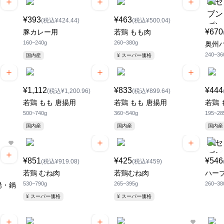
¥393
¥463
(税込¥424.44)
(税込¥500.04)
¥670
豚カレー用
若鶏 もも肉
160~240g
260~380g
奥州
240~36
国内産
¥ スーパー価格
¥1,112
¥833
¥444
(税込¥1,200.96)
(税込¥899.64)
若鶏 もも 唐揚用
若鶏 もも 唐揚用
若鶏 
500~740g
360~540g
195~28
国内産
国内産
国内産
¥851
¥425
¥546
(税込¥919.08)
(税込¥459)
若鶏 むね肉
若鶏むね肉
ハー
530~790g
265~395g
260~38
揚・鍋
¥ スーパー価格
¥ スーパー価格