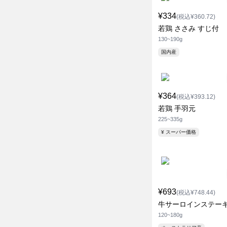
¥334
(税込¥360.72)
若鶏 ささみ すじ付
130~190g
国内産
¥364
(税込¥393.12)
若鶏 手羽元
225~335g
¥ スーパー価格
¥693
(税込¥748.44)
牛サーロインステー
120~180g