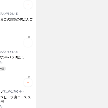
(税込¥829.44)
たまごの親鶏の肉だんご
(税込¥654.48)
ガス牛バラ切落し
0g
リカ産
83
(税込¥1,709.64)
スビーフ 肩ロース ス
キ用
0g