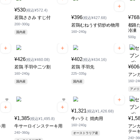
¥530
(税込¥572.4)
¥396
¥768
若鶏ささみ すじ付
(税込¥427.68)
200~300g
若鶏むねうす切炒め物用
都路
冷凍
160~240g
国内産
500g
¥426
¥402
(税込¥460.08)
(税込¥434.16)
¥606
若鶏 手羽中二ツ割
若鶏 手羽先
160~240g
225~335g
アン
160~24
国内産
国内産
アメ
¥1,321
(税込¥1,426.68)
¥1,385
¥1,5
牛ハラミ 焼肉用
(税込¥1,495.8)
160~240g
キ用
牛サーロインステーキ用
アンガ
テー
240~360g
オーストラリア産
240~36