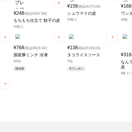
¥158
¥168
(税込¥170.64)
¥248
シュウマイの皮
ワン
(税込¥267.84)
30枚入
30枚
もちもち仕立て 餃子の皮
20枚入
¥768
¥138
(税込¥829.44)
(税込¥149.04)
¥318
国産豚ミンチ 冷凍
タコライスソース
500g
70g
なん
皮
国内産
モランボン
8枚 1