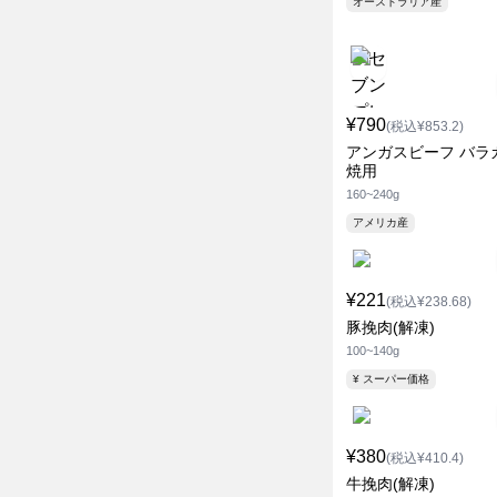
オーストラリア産
¥790
(税込¥853.2)
アンガスビーフ バラ
焼用
160~240g
アメリカ産
¥221
(税込¥238.68)
豚挽肉(解凍)
100~140g
¥ スーパー価格
¥380
(税込¥410.4)
牛挽肉(解凍)