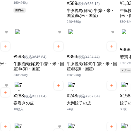
160~240g
¥589
¥1,3
(税込¥636.12)
牛豚挽肉(解凍) 牛(豪・米・
牛豚挽
国内産
国産)豚(米・国産)
(米・
240~360g
560~84
¥368
¥598
¥393
若鶏 
(税込¥645.84)
(税込¥424.44)
160~24
・米・
牛豚挽肉(解凍)牛(豪・米・国
牛豚挽肉(解凍)牛(豪・米・国
産)豚(加・国産)
産)豚(加・国産)
¥ ス
240~360g
160~240g
¥288
¥248
¥158
(税込¥311.04)
(税込¥267.84)
春巻きの皮
大判餃子の皮
餃子
10枚入
24枚
30枚