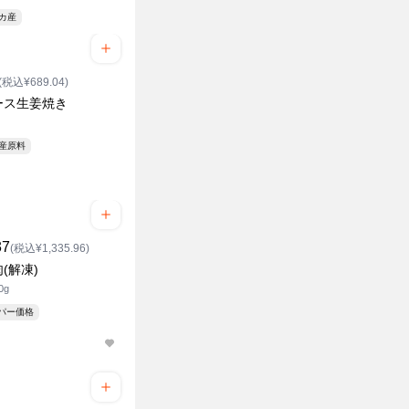
リカ産
(税込¥689.04)
ース生姜焼き
ダ産原料
37
(税込¥1,335.96)
(解凍)
0g
ーパー価格