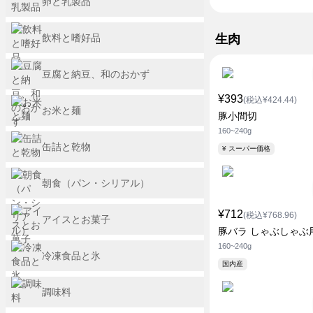
卵と乳製品
飲料と嗜好品
生肉
豆腐と納豆、和のおかず
¥393
(税込¥424.44)
お米と麺
豚小間切
160~240g
缶詰と乾物
¥ スーパー価格
朝食（パン・シリアル）
¥712
(税込¥768.96)
アイスとお菓子
豚バラ しゃぶしゃぶ
160~240g
冷凍食品と氷
国内産
調味料