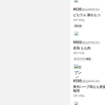
¥638
(税込¥689.04)
ビセラル 豚白もつ
320~480g
国内産
¥869
(税込¥938.52)
若鶏 もも肉
480~720g
¥ スーパー価格
¥598
(税込¥645.84)
奥州ハーブ鶏もも唐
物用
195~285g