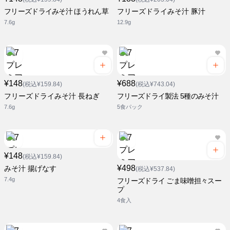
フリーズドライみそ汁 ほうれん草
フリーズドライみそ汁 豚汁
7.6g
12.9g
¥148
¥688
(税込¥159.84)
(税込¥743.04)
フリーズドライみそ汁 長ねぎ
フリーズドライ製法 5種のみそ汁
7.6g
5食パック
¥148
(税込¥159.84)
¥498
みそ汁 揚げなす
(税込¥537.84)
7.4g
フリーズドライ ごま味噌担々スー
プ
4食入