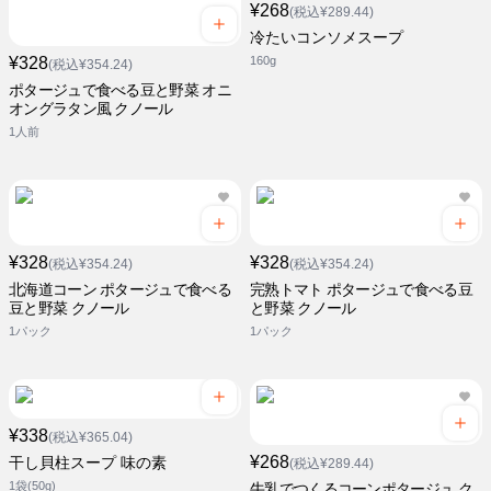
¥268
(税込¥289.44)
冷たいコンソメスープ
¥328
160g
(税込¥354.24)
ポタージュで食べる豆と野菜 オニ
オングラタン風 クノール
1人前
¥328
¥328
(税込¥354.24)
(税込¥354.24)
北海道コーン ポタージュで食べる
完熟トマト ポタージュで食べる豆
豆と野菜 クノール
と野菜 クノール
1パック
1パック
¥338
(税込¥365.04)
¥268
干し貝柱スープ 味の素
(税込¥289.44)
1袋(50g)
牛乳でつくるコーンポタージュ ク