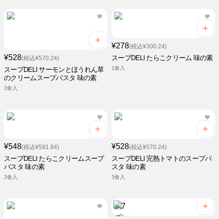
¥278
(税込¥300.24)
¥528
スープDELI たらこクリーム 味の素
(税込¥570.24)
1食入
スープDELI サーモンとほうれん草
のクリームスープパスタ 味の素
3食入
¥548
¥528
(税込¥591.84)
(税込¥570.24)
スープDELI たらこクリームスープ
スープDELI 完熟トマトのスープパ
パスタ 味の素
スタ 味の素
3食入
3食入