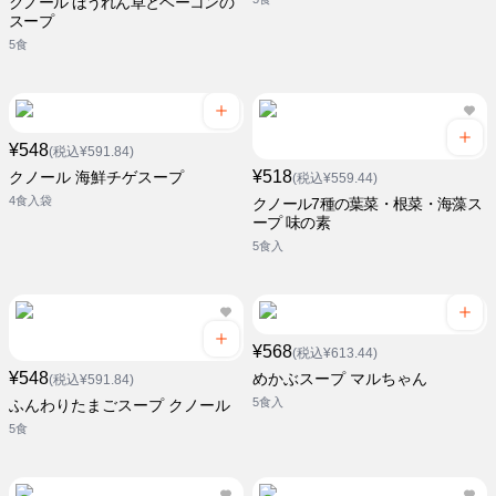
クノール ほうれん草とベーコンの
スープ
5食
¥548
(税込¥591.84)
¥518
クノール 海鮮チゲスープ
(税込¥559.44)
4食入袋
クノール7種の葉菜・根菜・海藻ス
ープ 味の素
5食入
¥568
(税込¥613.44)
¥548
めかぶスープ マルちゃん
(税込¥591.84)
5食入
ふんわりたまごスープ クノール
5食