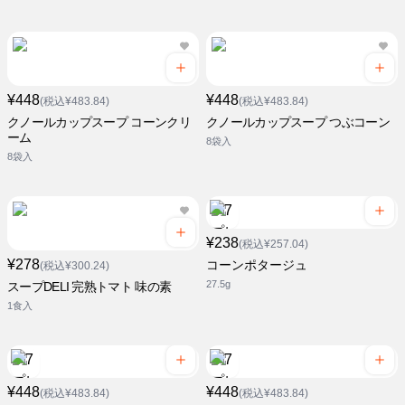
¥448
¥448
(税込¥483.84)
(税込¥483.84)
クノールカップスープ コーンクリ
クノールカップスープ つぶコーン
ーム
8袋入
8袋入
¥238
(税込¥257.04)
¥278
コーンポタージュ
(税込¥300.24)
27.5g
スープDELI 完熟トマト 味の素
1食入
¥448
¥448
(税込¥483.84)
(税込¥483.84)