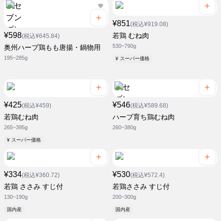
¥851
(税込¥919.08)
¥598
若鶏 むね肉
(税込¥645.84)
530~790g
奥州ハーブ鶏もも唐揚・鍋物用
195~285g
¥ スーパー価格
¥425
¥546
(税込¥459)
(税込¥589.68)
若鶏むね肉
ハーブ育ち鶏むね肉
265~395g
260~380g
¥ スーパー価格
¥334
¥530
(税込¥360.72)
(税込¥572.4)
若鶏 ささみ すじ付
若鶏ささみ すじ付
130~190g
200~300g
国内産
国内産