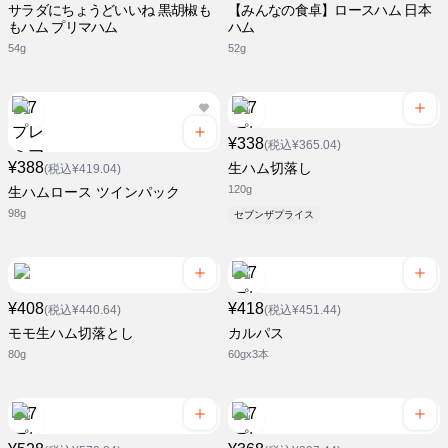
サラダにちょうどいいね 黒胡椒も
【みんなの食卓】ロースハム 日本
もハム プリマハム
ハム
54g
52g
¥338
(税込¥365.04)
¥388
生ハム切落し
(税込¥419.04)
120g
生ハムロース ツインパック
98g
セブンザプライス
¥408
¥418
(税込¥440.64)
(税込¥451.44)
モモ生ハム切落とし
カルパス
80g
60gx3本