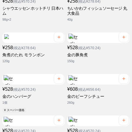
¥528
¥258
(税込¥570.24)
(税込¥278.64)
シャウエッセン ホットチリ 日本ハ
ちいかわフィッシュソーセージ 丸
ム
大食品
98g×2
40g
¥258
¥528
(税込¥278.64)
(税込¥570.24)
角煮のたれ モランボン
金の豚角煮
120g
150g
¥528
¥608
(税込¥570.24)
(税込¥656.64)
金のハンバーグ
金のビーフシチュー
1個
260g
¥ スーパー価格
¥528
¥528
(税込¥570.24)
(税込¥570.24)