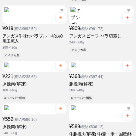
¥919
¥909
(税込¥992.52)
(税込¥981.72)
アンガス牛味付バラプルコギ炒め
アンガスビーフ バラ切落し
用玉葱入
240~360g
280~420g
アメリカ産
アメリカ産
¥221
¥368
(税込¥238.68)
(税込¥397.44)
豚挽肉(解凍)
豚挽肉(解凍)
100~140g
160~240g
¥ スーパー価格
¥ スーパー価格
¥552
(税込¥596.16)
¥589
豚挽肉(解凍)
(税込¥636.12)
240~360g
牛豚挽肉(解凍) 牛(豪・米・国産)豚