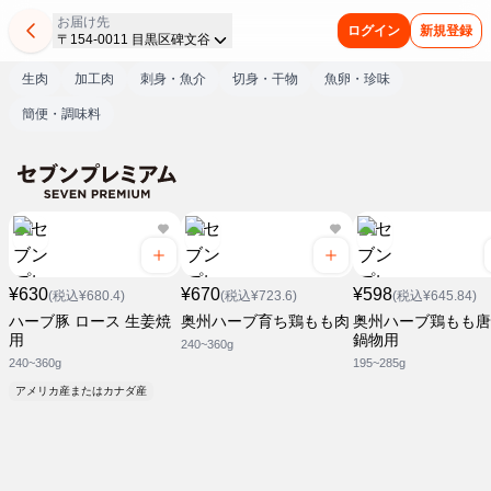
お届け先
ログイン
新規登録
〒154-0011 目黒区碑文谷
生肉
加工肉
刺身・魚介
切身・干物
魚卵・珍味
簡便・調味料
¥630
¥670
¥598
(税込¥680.4)
(税込¥723.6)
(税込¥645.84)
ハーブ豚 ロース 生姜焼
奥州ハーブ育ち鶏もも肉
奥州ハーブ鶏もも唐
用
鍋物用
240~360g
240~360g
195~285g
アメリカ産またはカナダ産