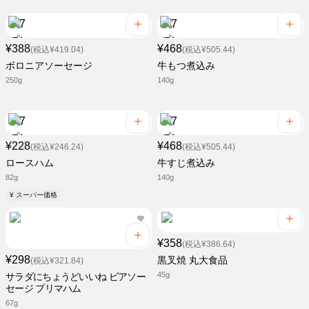
¥388
¥468
(税込¥419.04)
(税込¥505.44)
ボロニアソーセージ
牛もつ煮込み
250g
140g
¥228
¥468
(税込¥246.24)
(税込¥505.44)
ロースハム
牛すじ煮込み
82g
140g
¥ スーパー価格
¥358
(税込¥386.64)
¥298
黒叉焼 丸大食品
(税込¥321.84)
45g
サラダにちょうどいいね ビアソー
セージ プリマハム
67g