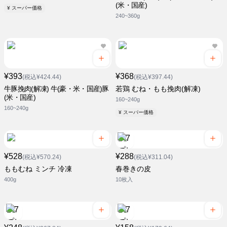
(米・国産)
¥ スーパー価格
240~360g
¥393
¥368
(税込¥424.44)
(税込¥397.44)
牛豚挽肉(解凍) 牛(豪・米・国産)豚
若鶏 むね・もも挽肉(解凍)
(米・国産)
160~240g
160~240g
¥ スーパー価格
¥528
¥288
(税込¥570.24)
(税込¥311.04)
ももむね ミンチ 冷凍
春巻きの皮
400g
10枚入