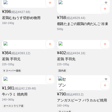
¥396
(税込¥427.68)
¥768
若鶏むねうす切炒め物用
(税込¥829.44)
160~240g
都路たまごの親鶏の肉だんご 冷凍
500g
¥364
¥402
(税込¥393.12)
(税込¥434.16)
若鶏 手羽元
若鶏 手羽先
225~335g
225~335g
¥ スーパー価格
国内産
¥1,981
(税込¥2,139.48)
¥790
牛ハラミ 焼肉用
(税込¥853.2)
240~360g
アンガスビーフ バラカルビ焼用
160~240g
オーストラリア産
アメリカ産