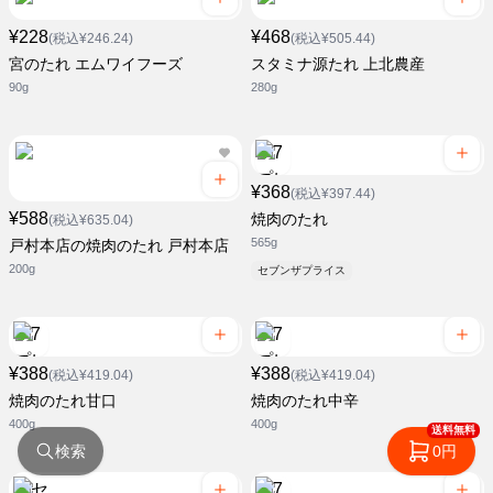
¥228
¥468
(税込¥246.24)
(税込¥505.44)
宮のたれ エムワイフーズ
スタミナ源たれ 上北農産
90g
280g
¥368
(税込¥397.44)
¥588
焼肉のたれ
(税込¥635.04)
565g
戸村本店の焼肉のたれ 戸村本店
200g
セブンザプライス
¥388
¥388
(税込¥419.04)
(税込¥419.04)
焼肉のたれ甘口
焼肉のたれ中辛
400g
400g
送料無料
検索
0円