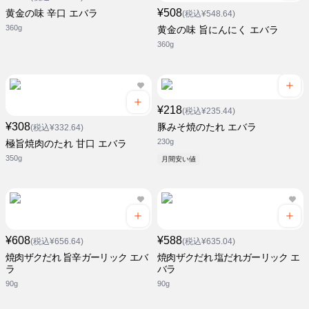
¥508
黄金の味 辛口 エバラ
(税込¥548.64)
360g
黄金の味 旨にんにく エバラ
360g
¥218
(税込¥235.44)
¥308
豚みそ焼のたれ エバラ
(税込¥332.64)
230g
極旨焼肉のたれ 甘口 エバラ
350g
月間安い値
¥608
¥588
(税込¥656.64)
(税込¥635.04)
焼肉ザクだれ 旨辛ガーリック エバ
焼肉ザクだれ 塩だれガーリック エ
ラ
バラ
90g
90g