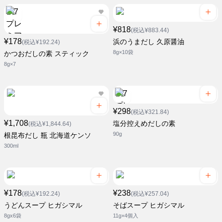
¥818
(税込¥883.44)
¥178
浜のうまだし 久原醤油
(税込¥192.24)
8g×10袋
かつおだしの素 スティック
8g×7
¥298
(税込¥321.84)
¥1,708
塩分控えめだしの素
(税込¥1,844.64)
90g
根昆布だし 瓶 北海道ケンソ
300ml
¥178
¥238
(税込¥192.24)
(税込¥257.04)
うどんスープ ヒガシマル
そばスープ ヒガシマル
8gx6袋
11g×4個入