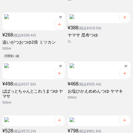
¥388
(税込¥419.04)
¥268
ヤマサ 昆布つゆ
(税込¥289.44)
1L
追いがつおつゆ2倍 ミツカン
500ml
月間安い値
¥498
¥468
(税込¥537.84)
(税込¥505.44)
ぱぱっとちゃんとこれうまつゆ ヤ
お塩ひかえめめんつゆ ヤマキ
マサ
500ml
500ml
¥528
¥798
(税込¥570.24)
(税込¥861.84)