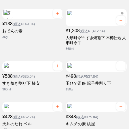
¥138
(税込¥149.04)
¥1,308
おでんの素
(税込¥1,412.64)
36g
人形町今半 すき焼割下 木樽仕込 人
形町今半
360ml
¥588
¥498
(税込¥635.04)
(税込¥537.84)
すき焼き割り下 柿安
玉ひで監修 親子丼割り下
360ml
150g
¥428
¥348
(税込¥462.24)
(税込¥375.84)
天丼のたれ ベル
キムチの素 桃屋