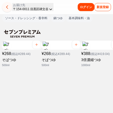
お届け先
ログイン
新規登録
〒154-0011 目黒区碑文谷
ソース・ドレッシング・香辛料
鍋つゆ
基本調味料・油
¥268
¥268
¥388
(税込¥289.44)
(税込¥289.44)
(税込¥419.04)
そばつゆ
そばつゆ
3倍濃縮つゆ
500ml
500ml
1000ml