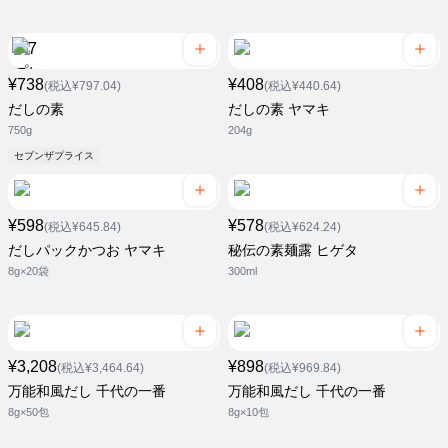
¥738
¥408
(税込¥797.04)
(税込¥440.64)
だしの素
だしの素 ヤマキ
750g
204g
セブンザプライス
¥598
¥578
(税込¥645.84)
(税込¥624.24)
だしパックかつお ヤマキ
秘伝の素麺露 ヒゲタ
8g×20袋
300ml
¥3,208
¥898
(税込¥3,464.64)
(税込¥969.84)
万能和風だし 千代の一番
万能和風だし 千代の一番
8g×50包
8g×10包