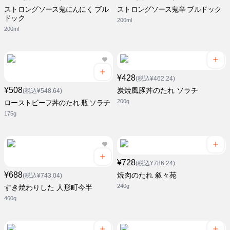
ストロングソース鬼にんにく ブル
ストロングソース鬼辛 ブルドック
ドック
200ml
200ml
¥428
(税込¥462.24)
¥508
炭焼風豚丼のたれ ソラチ
(税込¥548.64)
200g
ローストビーフ丼のたれ 瓶 ソラチ
175g
¥728
(税込¥786.24)
¥688
焼肉のたれ 叙々苑
(税込¥743.04)
240g
すき焼わりした 人形町今半
460g