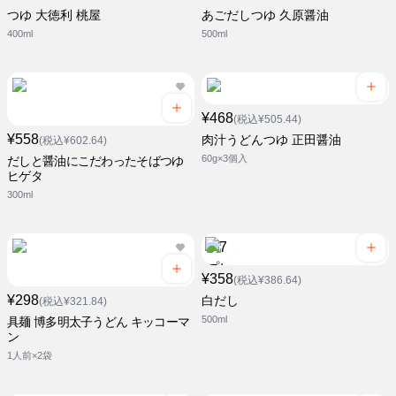
つゆ 大徳利 桃屋
あごだしつゆ 久原醤油
400ml
500ml
¥468
(税込¥505.44)
¥558
肉汁うどんつゆ 正田醤油
(税込¥602.64)
60g×3個入
だしと醤油にこだわったそばつゆ
ヒゲタ
300ml
¥358
(税込¥386.64)
¥298
白だし
(税込¥321.84)
500ml
具麺 博多明太子うどん キッコーマ
ン
1人前×2袋