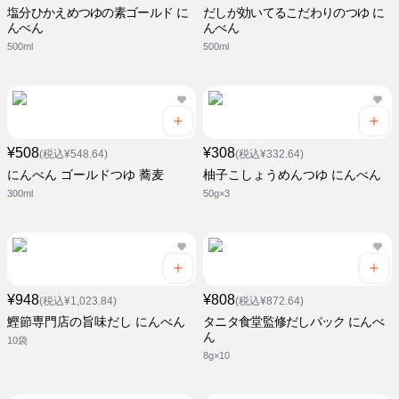
塩分ひかえめつゆの素ゴールド に
だしが効いてるこだわりのつゆ に
んべん
んべん
500ml
500ml
¥508
¥308
(税込¥548.64)
(税込¥332.64)
にんべん ゴールドつゆ 蕎麦
柚子こしょうめんつゆ にんべん
300ml
50g×3
¥948
¥808
(税込¥1,023.84)
(税込¥872.64)
鰹節専門店の旨味だし にんべん
タニタ食堂監修だしパック にんべ
ん
10袋
8g×10