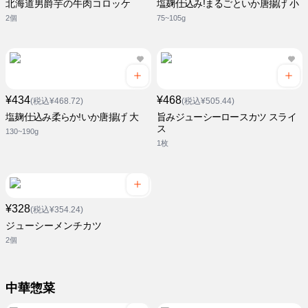
北海道男爵芋の牛肉コロッケ
塩麹仕込み!まるごといか唐揚げ 小
2個
75~105g
¥434
¥468
(税込¥468.72)
(税込¥505.44)
塩麹仕込み柔らか!いか唐揚げ 大
旨みジューシーロースカツ スライ
ス
130~190g
1枚
¥328
(税込¥354.24)
ジューシーメンチカツ
2個
中華惣菜