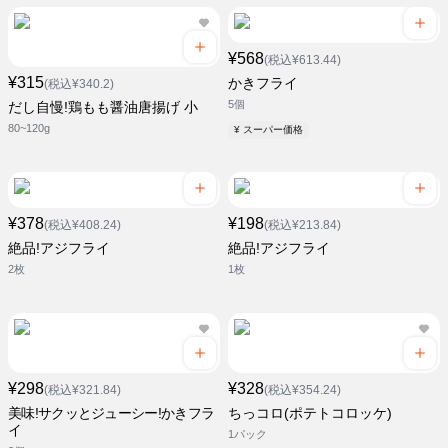
¥568
(税込¥613.44)
¥315
かきフライ
(税込¥340.2)
5個
だし自慢!鶏もも醤油唐揚げ 小
80~120g
¥ スーパー価格
¥378
¥198
(税込¥408.24)
(税込¥213.84)
絶品!アジフライ
絶品!アジフライ
2枚
1枚
¥298
¥328
(税込¥321.84)
(税込¥354.24)
美味!サクッとジューシー!かきフラ
ちっコロ(ポテトコロッケ)
イ
1パック