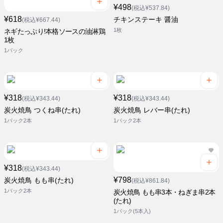
¥498
(税込¥537.84)
¥618
チキンステーキ 醤油
(税込¥667.44)
1枚
ネギたっぷり!本格ソースの油淋鶏
1枚
1パック
¥318
¥318
(税込¥343.44)
(税込¥343.44)
炭火焼鳥 つくね串(たれ)
炭火焼鳥 レバー串(たれ)
1パック2本
1パック2本
¥318
(税込¥343.44)
¥798
炭火焼鳥 もも串(たれ)
(税込¥861.84)
1パック2本
炭火焼鳥 もも串3本・ねぎま串2本
(たれ)
1パック(5本入)