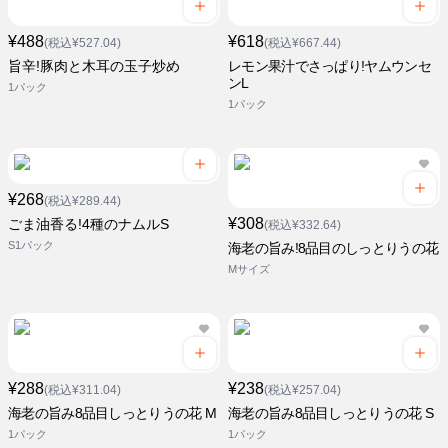
¥488
¥618
(税込¥527.04)
(税込¥667.44)
旨辛!豚肉と木耳の玉子炒め
レモン果汁でさっぱり!ヤムウンセ
ンL
1パック
1パック
¥268
(税込¥289.44)
¥308
ごま油香る!4種のナムルS
(税込¥332.64)
S1パック
海老の旨み!8品目のしっとりうの花
Mサイズ
¥288
¥238
(税込¥311.04)
(税込¥257.04)
海老の旨み8品目しっとりうの花 M
海老の旨み8品目しっとりうの花 S
1パック
1パック