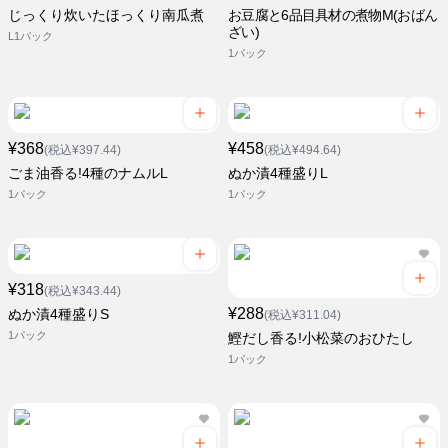
じっくり炊いたほっくり南瓜煮
お豆腐と6品目具材の煮物M(おばん
ざい)
L1パック
1パック
¥368
¥458
(税込¥397.44)
(税込¥494.64)
ごま油香る!4種のナムルL
ぬか漬4種盛りL
1パック
1パック
¥318
(税込¥343.44)
¥288
ぬか漬4種盛りS
(税込¥311.04)
1パック
鰹だし香る!小松菜のおひたし
1パック