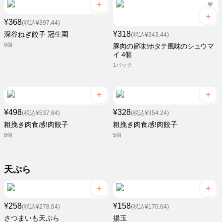
¥368
(税込¥397.44)
¥318
深谷ねぎ餃子 冠生園
(税込¥343.44)
8個
豚肉の旨味!ホタテ風味のシュウマ
イ 4個
1パック
¥498
¥328
(税込¥537.84)
(税込¥354.24)
粗挽き肉食感!肉餃子
粗挽き肉食感!肉餃子
8個
5個
天ぷら
¥258
¥158
(税込¥278.64)
(税込¥170.64)
さつまいも天ぷら
揚玉