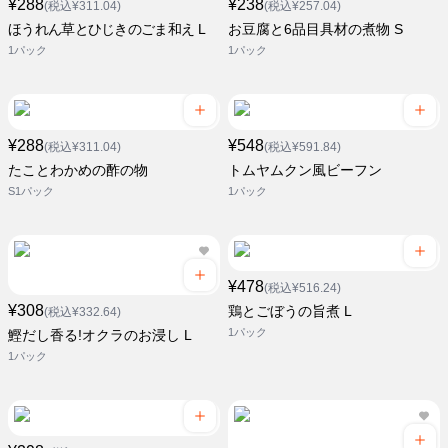
¥288
¥238
(税込¥311.04)
(税込¥257.04)
ほうれん草とひじきのごま和え L
お豆腐と6品目具材の煮物 S
1パック
1パック
¥288
¥548
(税込¥311.04)
(税込¥591.84)
たことわかめの酢の物
トムヤムクン風ビーフン
S1パック
1パック
¥478
(税込¥516.24)
¥308
鶏とごぼうの旨煮 L
(税込¥332.64)
1パック
鰹だし香る!オクラのお浸し L
1パック