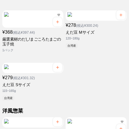
¥278
(税込¥300.24)
¥368
えだ豆 Mサイズ
(税込¥397.44)
120~180g
厳選素材のだし!まごころたまごの
玉子焼
台湾産
1パック
¥279
(税込¥301.32)
えだ豆 Sサイズ
115~165g
台湾産
洋風惣菜