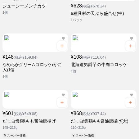
¥628
ジューシーメンチカツ
(税込¥678.24)
1個
6種具材の天ぷら盛合せ(中)
1パック
¥148
¥108
(税込¥159.84)
(税込¥116.64)
なめらかクリームコロッケ(かに
北海道男爵芋の牛肉コロッケ
入)1個
1個
1個
¥601
¥868
(税込¥649.08)
(税込¥937.44)
だし自慢!鶏もも醤油唐揚げ
だし自慢!鶏もも醤油唐揚げ(大)
145~215g
210~310g
¥ スーパー価格
¥ スーパー価格