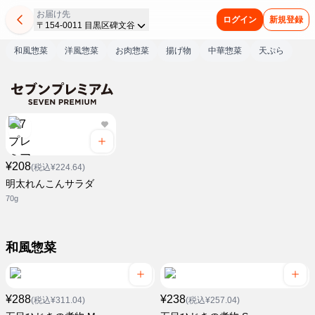
お届け先
ログイン
新規登録
〒154-0011 目黒区碑文谷
和風惣菜
洋風惣菜
お肉惣菜
揚げ物
中華惣菜
天ぷら
¥208
(税込¥224.64)
明太れんこんサラダ
70g
和風惣菜
¥288
¥238
(税込¥311.04)
(税込¥257.04)