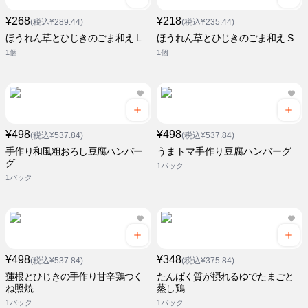
¥268
¥218
(税込¥289.44)
(税込¥235.44)
ほうれん草とひじきのごま和え L
ほうれん草とひじきのごま和え S
1個
1個
¥498
¥498
(税込¥537.84)
(税込¥537.84)
手作り和風粗おろし豆腐ハンバー
うまトマ手作り豆腐ハンバーグ
グ
1パック
1パック
¥498
¥348
(税込¥537.84)
(税込¥375.84)
蓮根とひじきの手作り甘辛鶏つく
たんぱく質が摂れるゆでたまごと
ね照焼
蒸し鶏
1パック
1パック