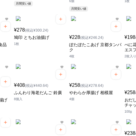
6個
1枚
月間安い値
月間安い値
¥278
(税込¥300.24)
¥228
¥198
鳩印 とちお油揚げ
(税込¥246.24)
1枚
食品
ぽたぽたこあげ 京都タンパ
べに花
ク
エス
4枚
2枚入
¥408
¥258
(税込¥440.64)
(税込¥278.64)
¥258
ふんわり海老だんご 鈴廣
やわらか厚揚げ 相模屋
8個入
4個
揚げ
おだ
チャ
100g
¥238