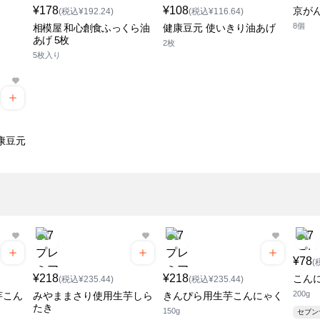
¥178
¥108
京が
(税込¥192.24)
(税込¥116.64)
8個
相模屋 和心創食ふっくら油
健康豆元 使いきり油あげ
あげ 5枚
2枚
5枚入り
康豆元
く
¥78
(
¥218
¥218
こん
(税込¥235.44)
(税込¥235.44)
200g
芋こん
みやままさり使用生芋しら
きんぴら用生芋こんにゃく
たき
150g
セブ