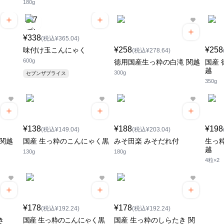
180g
¥338
(税込¥365.04)
¥258
¥258
味付け玉こんにゃく
(税込¥278.64)
600g
徳用国産生っ粋の白滝 関越
国産 
越
300g
セブンザプライス
350g
¥138
¥188
¥198
(税込¥149.04)
(税込¥203.04)
 関越
国産 生っ粋のこんにゃく黒
みそ田楽 みそだれ付
生っ
越
130g
180g
4粒×2
¥178
¥178
(税込¥192.24)
(税込¥192.24)
き
国産 生っ粋のこんにゃく黒
国産 生っ粋のしらたき 関