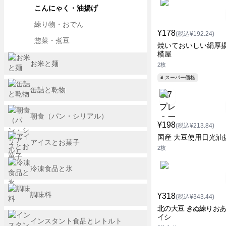
こんにゃく・油揚げ
練り物・おでん
¥178
(税込¥192.24)
惣菜・煮豆
焼いておいしい絹厚揚
模屋
お米と麺
2枚
¥ スーパー価格
缶詰と乾物
朝食（パン・シリアル）
¥198
(税込¥213.84)
国産 大豆使用日光油
アイスとお菓子
2枚
冷凍食品と氷
調味料
¥318
(税込¥343.44)
北の大豆 きぬ練りおあ
イシ
インスタント食品とレトルト