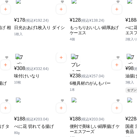
¥178
¥128
¥188
(税込¥192.24)
(税込¥138.24)
げ 相
日光おあげ1枚入り ダイシ
もっちりおいしい絹厚あげ
べに花
ケーエス
エス
1枚入
4個
2枚入
¥308
¥98
(税込¥332.64)
(
¥238
味付けいなり
油揚
(税込¥257.04)
10枚
3枚入
揚げ
6種具材のがんもバー
1本
セブ
¥188
¥188
¥228
(税込¥203.04)
(税込¥203.04)
げ タ
べに花 切れてる揚げ
便利で美味しい絹厚揚げ ケ
国産 
ーエスフーズ
食品
80g