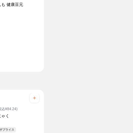
んも 健康豆元
税込¥84.24)
にゃく
ンザプライス