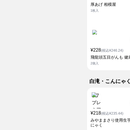
厚あげ 相模屋
1枚入
¥228
(税込¥246.24)
飛龍頭五目がんも 健
2個入
白滝・こんにゃ
¥218
(税込¥235.44)
みやままさり使用生
にゃく