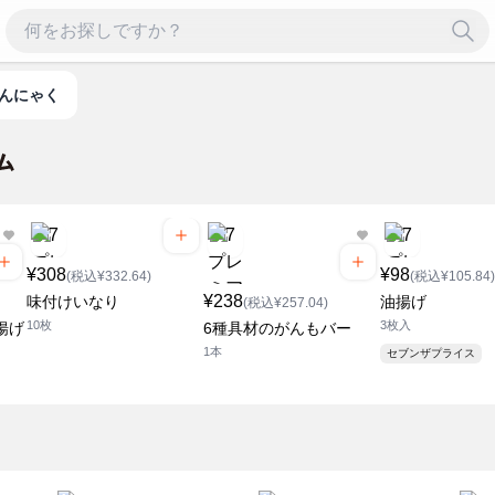
こんにゃく
¥308
¥98
(税込¥332.64)
(税込¥105.84)
¥238
味付けいなり
油揚げ
(税込¥257.04)
10枚
3枚入
揚げ
6種具材のがんもバー
1本
セブンザプライス