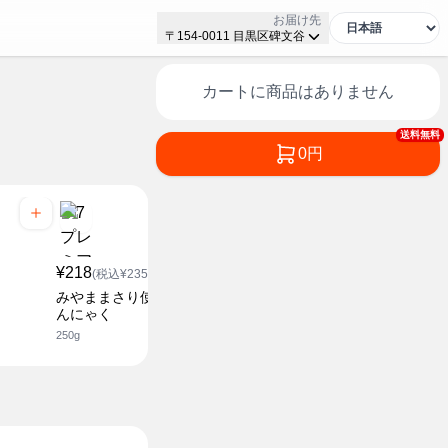
お届け先
〒154-0011 目黒区碑文谷
カートに商品はありません
送料無料
0円
¥218
¥218
¥218
(税込¥235.44)
(税込¥235.44)
(税込¥2
みやままさり使用生芋こ
みやままさり使用生芋し
きんぴら用
んにゃく
らたき
く
250g
180g
150g