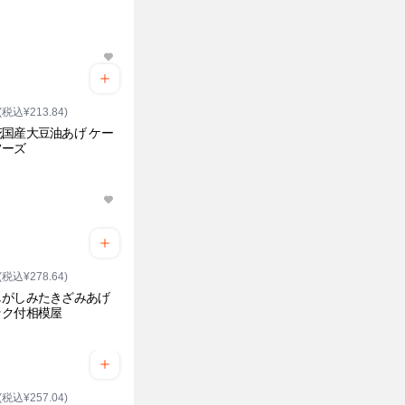
(税込¥213.84)
国産大豆油あげ ケー
フーズ
り
(税込¥278.64)
しがしみたきざみあげ
ック付相模屋
(税込¥257.04)