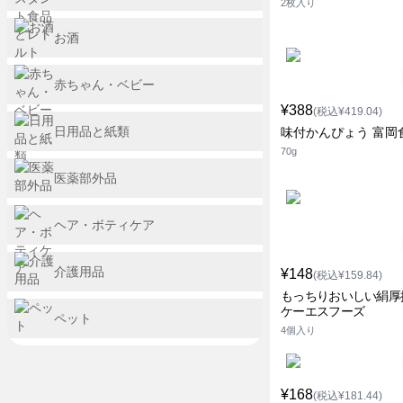
2枚入り
お酒
赤ちゃん・ベビー
¥388
(税込¥419.04)
日用品と紙類
味付かんぴょう 富岡
70g
医薬部外品
ヘア・ボティケア
介護用品
¥148
(税込¥159.84)
もっちりおいしい絹厚
ケーエスフーズ
ペット
4個入り
¥168
(税込¥181.44)