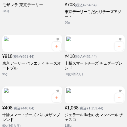
¥708
モザレラ 東京デーリー
(税込¥764.64)
100g
東京デーリーこだわりチーズアソ
ート
60g
¥918
¥418
(税込¥991.44)
(税込¥451.44)
東京デーリー バラエティ チーズオ
十勝スマートチーズ チェダーブレ
ードブル
ンド
95g
90g(8個入り)
¥408
¥1,068
(税込¥440.64)
(税込¥1,153.44)
十勝スマートチーズ パルメザンブ
ジェラール 味わいカマンベール チ
レンド
ェスコ
90g(8個入り)
125g