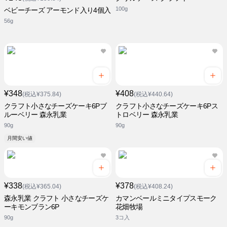
100g
ベビーチーズ アーモンド入り4個入
56g
¥348
¥408
(税込¥375.84)
(税込¥440.64)
クラフト小さなチーズケーキ6Pブ
クラフト小さなチーズケーキ6Pス
ルーベリー 森永乳業
トロベリー 森永乳業
90g
90g
月間安い値
¥338
¥378
(税込¥365.04)
(税込¥408.24)
森永乳業 クラフト 小さなチーズケ
カマンベールミニタイプスモーク
ーキモンブラン6P
花畑牧場
90g
3コ入