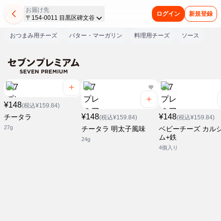
お届け先
ログイン
新規登録
〒154-0011 目黒区碑文谷
おつまみ用チーズ
バター・マーガリン
料理用チーズ
ソース
¥148
(税込¥159.84)
¥148
¥148
チータラ
(税込¥159.84)
(税込¥159.84)
27g
チータラ 明太子風味
ベビーチーズ カル
ム+鉄
24g
4個入り