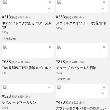
¥318
¥368
(税込¥343.44)
(税込¥397.44)
ネオソフトコクのある バター風味
メグミルクネオソフトべに花 雪印
雪印
140g
280g
月間安い値
¥638
¥378
(税込¥689.04)
(税込¥408.24)
The 発酵BUTTER 雪印メグミルク
チューブでバター1/3 明治
1個
150g
月間安い値
¥328
(税込¥354.24)
¥478
明治ケーキマーガリン
(税込¥516.24)
200g
スプレッタブル バターのやさしい