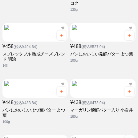
コク
130g
¥458
¥488
(税込¥494.64)
(税込¥527.04)
スプレッタブル 熟成チーズブレン
パンにおいしい発酵バター よつ葉
ド 明治
100g
1個
¥448
¥438
(税込¥483.84)
(税込¥473.04)
パンにおいしいよつ葉バター よつ
マーガリン醗酵バター入り 小岩井
葉
180g
100g