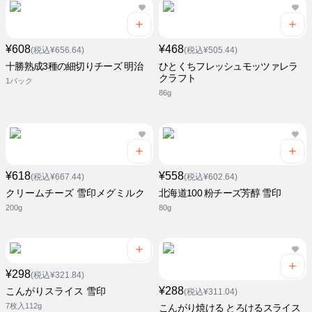
¥608
¥468
(税込¥656.64)
(税込¥505.44)
十勝熟成3種の細切りチーズ 明治
ひとくちフレッシュモッツァレラ
クラフト
1パック
86g
¥618
¥558
(税込¥667.44)
(税込¥602.64)
クリームチーズ 雪印メグミルク
北海道100 粉チーズ芳醇 雪印
200g
80g
¥298
(税込¥321.84)
¥288
こんがりスライス 雪印
(税込¥311.04)
7枚入112g
こんがり焼ける とろけるスライス