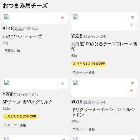
おつまみ用チーズ
¥148
(税込¥159.84)
¥328
わさびベビーチーズ
(税込¥354.24)
46g
北海道100さけるチーズプレーン 雪
印
月間安い値
50g
よりどり3点で3%OFF
¥ スーパー価格
¥288
(税込¥311.04)
¥618
6Pチーズ 雪印メグミルク
(税込¥667.44)
102g
キリクリーミーポーション ベルジ
ャポン
よりどり3点で3%OFF
163g
¥ スーパー価格
¥ スーパー価格