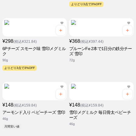
よりどり3点で3%OFF
¥298
¥368
(税込¥321.84)
(税込¥397.44)
6Pチーズ スモーク味 雪印メグミル
プルーンFe 2本で1日分の鉄分チー
ク
ズ 雪印
90g
72g
よりどり3点で3%OFF
¥148
¥148
(税込¥159.84)
(税込¥159.84)
アーモンド入り ベビーチーズ 雪印
雪印メグミルク 毎日骨太ベビーチ
ーズ
46g
46g
月間安い値