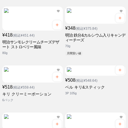
¥348
(税込¥375.84)
¥418
明治 鉄分&カルシウム入りキャンデ
(税込¥451.44)
ィーチーズ
明治サンモレクリームチーズデザ
70g
ート ストロベリー風味
80g
月間安い値
¥508
(税込¥548.64)
¥518
ベル キリ&スティック
(税込¥559.44)
3P 105g
キリ クリーミーポーション
6パック