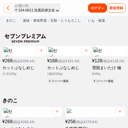
お届け先
ログイン
新規登録
〒154-0011 目黒区碑文谷
きのこ
薬味・香味野菜・豆類・とうもろこし
いも・根菜
¥268
¥168
¥128
(税込¥289.44)
(税込¥181.44)
(税込¥138.24)
カットぶなしめじ
カットぶなしめじ
雪国まいたけ 極
大 約180g
1袋(約90g)
約80g
¥ スーパー価格
¥ スーパー価格
きのこ
¥268
¥258
(税込¥289.44)
(税込¥278.64)