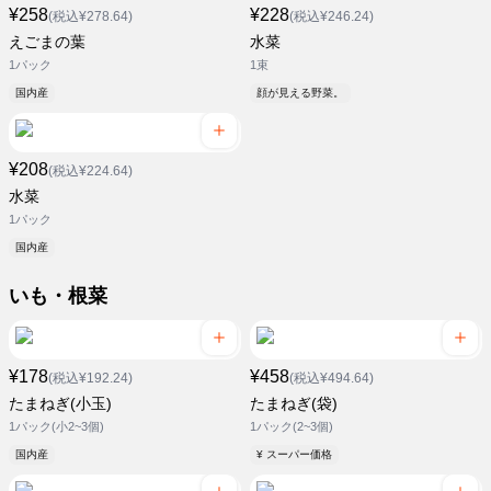
¥258
¥228
(税込¥278.64)
(税込¥246.24)
えごまの葉
水菜
1パック
1束
国内産
顔が見える野菜。
¥208
(税込¥224.64)
水菜
1パック
国内産
いも・根菜
¥178
¥458
(税込¥192.24)
(税込¥494.64)
たまねぎ(小玉)
たまねぎ(袋)
1パック(小2~3個)
1パック(2~3個)
国内産
¥ スーパー価格