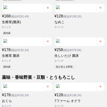
¥168
¥128
(税込¥181.44)
(税込¥138.24)
生椎茸(菌床)
なめこ
1パック
1パック
国内産
¥178
¥258
(税込¥192.24)
(税込¥278.64)
生椎茸 菌床
生しいたけ 菌床
1パック
1パック
国内産
顔が見える野菜。
薬味・香味野菜・豆類・とうもろこし
¥178
¥128
(税込¥192.24)
(税込¥138.24)
おくら
7ファーム オクラ
1パック
1パック