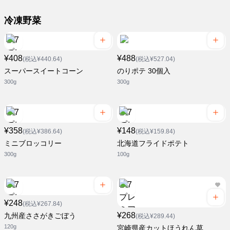
冷凍野菜
¥408
¥488
(税込¥440.64)
(税込¥527.04)
スーパースイートコーン
のりポテ 30個入
300g
300g
¥358
¥148
(税込¥386.64)
(税込¥159.84)
ミニブロッコリー
北海道フライドポテト
300g
100g
¥248
(税込¥267.84)
¥268
九州産ささがきごぼう
(税込¥289.44)
120g
宮崎県産カットほうれん草