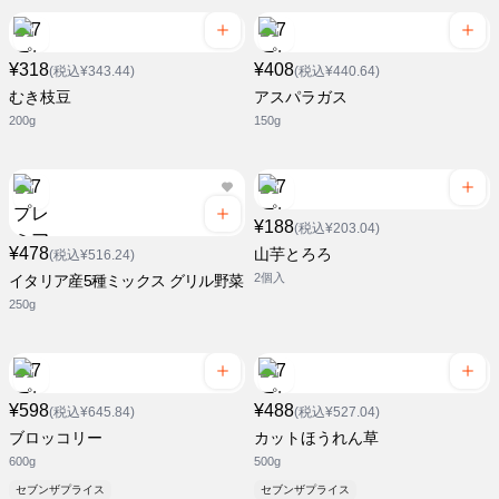
¥318
¥408
(税込¥343.44)
(税込¥440.64)
むき枝豆
アスパラガス
200g
150g
¥188
(税込¥203.04)
¥478
山芋とろろ
(税込¥516.24)
2個入
イタリア産5種ミックス グリル野菜
250g
¥598
¥488
(税込¥645.84)
(税込¥527.04)
ブロッコリー
カットほうれん草
600g
500g
セブンザプライス
セブンザプライス