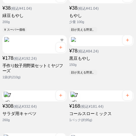
¥38
¥38
(税込¥41.04)
(税込¥41.04)
緑豆もやし
もやし
200g
少量 100g
¥ スーパー価格
顔が見える野菜。
¥78
(税込¥84.24)
¥178
黒豆もやし
(税込¥192.24)
150g
手作り餃子用野菜セットミヤジフ
ーズ
顔が見える野菜。
1袋(約210g)
¥308
¥168
(税込¥332.64)
(税込¥181.44)
サラダ用キャベツ
コールスローミックス
260g
1パック(約95g)