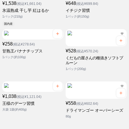
¥1,538
¥648
(税込¥1,661.04)
(税込¥699.84)
氷温熟成 干し芋 紅はるか
イチジク習慣
1パック(210g)
1パック(約150g)
国内産
¥258
(税込¥278.64)
¥528
甘熟王バナナチップス
(税込¥570.24)
1パック(約100g)
くだもの屋さんの種抜きソフトプ
ルーン
1パック(200g)
¥1,038
(税込¥1,121.04)
¥558
王様のデーツ習慣
(税込¥602.64)
大袋 1袋(約400g)
ドライマンゴー オーバーシーズ
80g