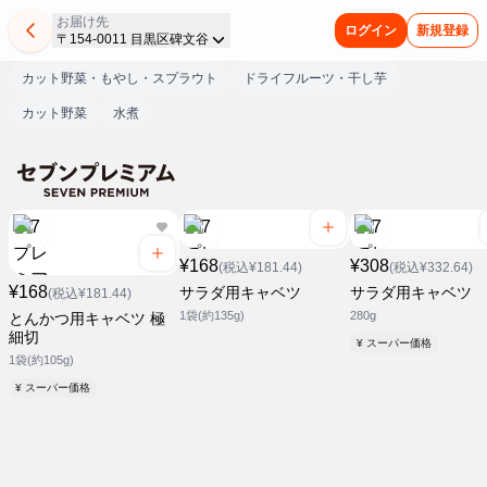
お届け先
ログイン
新規登録
〒154-0011 目黒区碑文谷
カット野菜・もやし・スプラウト
ドライフルーツ・干し芋
カット野菜
水煮
¥168
¥308
(税込¥181.44)
(税込¥332.64)
¥168
サラダ用キャベツ
サラダ用キャベツ
(税込¥181.44)
1袋(約135g)
280g
とんかつ用キャベツ 極
細切
¥ スーパー価格
1袋(約105g)
¥ スーパー価格