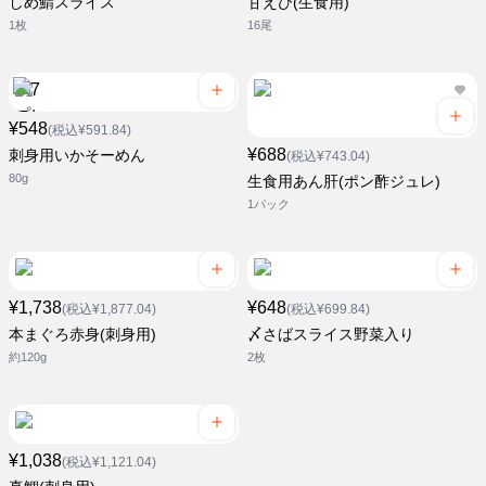
しめ鯖スライス
甘えび(生食用)
1枚
16尾
¥548
(税込¥591.84)
¥688
刺身用いかそーめん
(税込¥743.04)
80g
生食用あん肝(ポン酢ジュレ)
1パック
¥1,738
¥648
(税込¥1,877.04)
(税込¥699.84)
本まぐろ赤身(刺身用)
〆さばスライス野菜入り
約120g
2枚
¥1,038
(税込¥1,121.04)