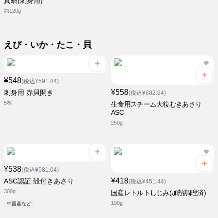
真鯛(刺身用)
約120g
えび・いか・たこ・貝
¥548
(税込¥591.84)
¥558
刺身用 赤貝開き
(税込¥602.64)
5枚
生食用スチーム大粒むきあさり
ASC
250g
¥538
(税込¥581.04)
¥418
ASC認証 殻付きあさり
(税込¥451.44)
300g
国産レトルトしじみ(加熱調理済)
100g
中国産など