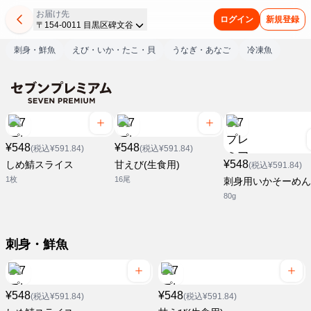
お届け先
ログイン
新規登録
〒154-0011 目黒区碑文谷
刺身・鮮魚
えび・いか・たこ・貝
うなぎ・あなご
冷凍魚
¥548
¥548
(税込¥591.84)
(税込¥591.84)
¥548
しめ鯖スライス
甘えび(生食用)
(税込¥591.84)
1枚
16尾
刺身用いかそーめん
80g
刺身・鮮魚
¥548
¥548
(税込¥591.84)
(税込¥591.84)