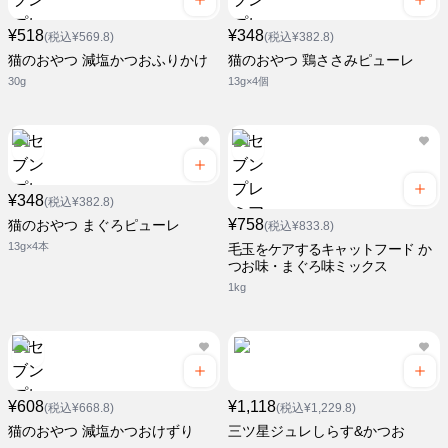
¥518
¥348
(税込¥569.8)
(税込¥382.8)
猫のおやつ 減塩かつおふりかけ
猫のおやつ 鶏ささみピューレ
30g
13g×4個
¥348
(税込¥382.8)
¥758
猫のおやつ まぐろピューレ
(税込¥833.8)
13g×4本
毛玉をケアするキャットフード か
つお味・まぐろ味ミックス
1kg
¥608
¥1,118
(税込¥668.8)
(税込¥1,229.8)
猫のおやつ 減塩かつおけずり
三ツ星ジュレしらす&かつお