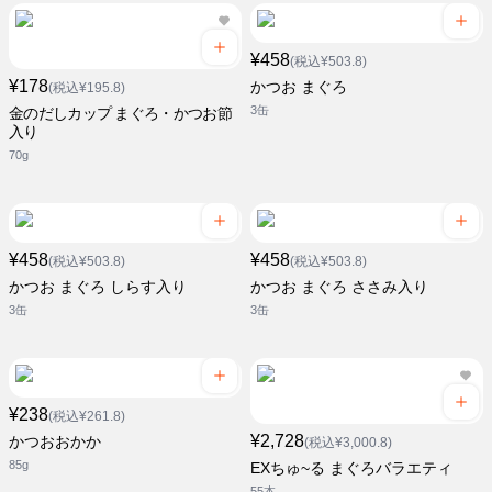
¥458
(税込¥503.8)
¥178
かつお まぐろ
(税込¥195.8)
3缶
金のだしカップ まぐろ・かつお節
入り
70g
¥458
¥458
(税込¥503.8)
(税込¥503.8)
かつお まぐろ しらす入り
かつお まぐろ ささみ入り
3缶
3缶
¥238
(税込¥261.8)
¥2,728
かつおおかか
(税込¥3,000.8)
85g
EXちゅ~る まぐろバラエティ
55本