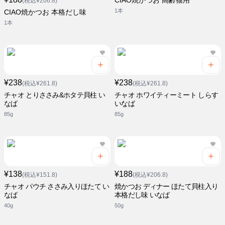
CIAO焼かつお 高齢猫用
(税込¥206.8)
1本
CIAO焼かつお 本格だし味
1本
¥238
¥238
(税込¥261.8)
(税込¥261.8)
チャオ とりささみ&ホタテ貝柱 い
チャオ ホワイティーミート しらす
なば
いなば
85g
85g
¥138
¥188
(税込¥151.8)
(税込¥206.8)
チャオ パウチ ささみ入りほたて い
焼かつお ディナー ほたて貝柱入り
なば
本格だし味 いなば
40g
50g