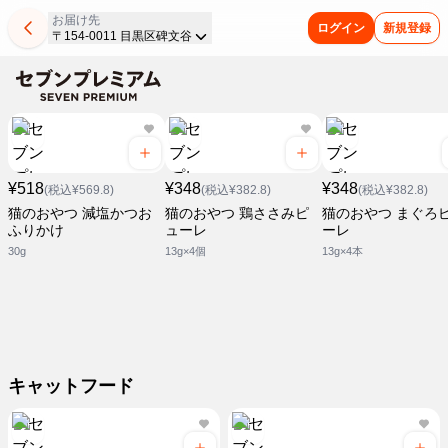
お届け先
ログイン
新規登録
〒154-0011 目黒区碑文谷
¥518
¥348
¥348
(税込¥569.8)
(税込¥382.8)
(税込¥382.8)
猫のおやつ 減塩かつお
猫のおやつ 鶏ささみピ
猫のおやつ まぐろ
ふりかけ
ューレ
ーレ
30g
13g×4個
13g×4本
キャットフード