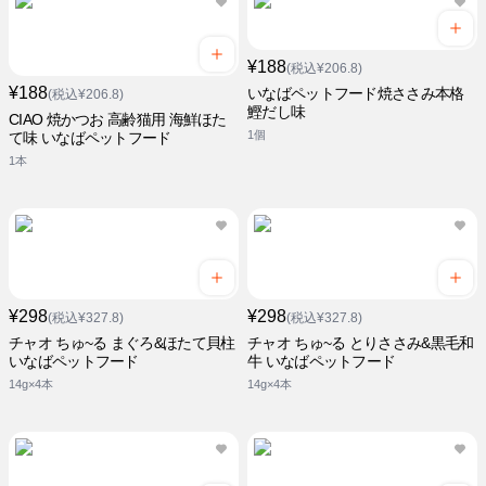
¥188
(税込¥206.8)
¥188
いなばペットフード焼ささみ本格
(税込¥206.8)
鰹だし味
CIAO 焼かつお 高齢猫用 海鮮ほた
1個
て味 いなばペットフード
1本
¥298
¥298
(税込¥327.8)
(税込¥327.8)
チャオ ちゅ~る まぐろ&ほたて貝柱
チャオ ちゅ~る とりささみ&黒毛和
いなばペットフード
牛 いなばペットフード
14g×4本
14g×4本