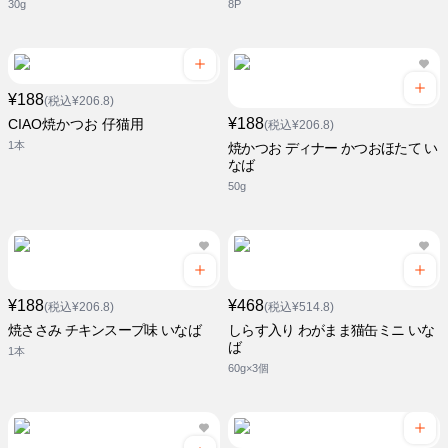
30g
8P
¥188
(税込¥206.8)
¥188
CIAO焼かつお 仔猫用
(税込¥206.8)
1本
焼かつお ディナー かつおほたて い
なば
50g
¥188
¥468
(税込¥206.8)
(税込¥514.8)
焼ささみ チキンスープ味 いなば
しらす入り わがまま猫缶ミニ いな
ば
1本
60g×3個