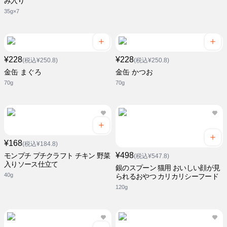
み入り
35g×7
¥228
¥228
(税込¥250.8)
(税込¥250.8)
金缶 まぐろ
金缶 かつお
70g
70g
¥168
(税込¥184.8)
¥498
モンプチ プチクラフト チキン 野菜
(税込¥547.8)
入りソース仕立て
銀のスプーン 猫用 おいしい顔が見
40g
られるおやつ カリカリシーフード
120g