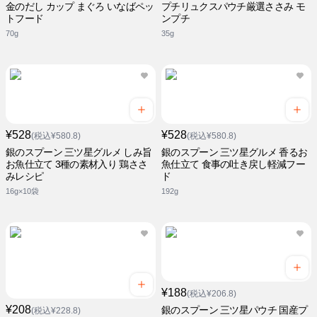
金のだし カップ まぐろ いなばペッ
プチリュクスパウチ厳選ささみ モ
トフード
ンプチ
70g
35g
¥528
¥528
(税込¥580.8)
(税込¥580.8)
銀のスプーン 三ツ星グルメ しみ旨
銀のスプーン 三ツ星グルメ 香るお
お魚仕立て 3種の素材入り 鶏ささ
魚仕立て 食事の吐き戻し軽減フー
みレシピ
ド
16g×10袋
192g
¥188
(税込¥206.8)
¥208
銀のスプーン 三ツ星パウチ 国産プ
(税込¥228.8)