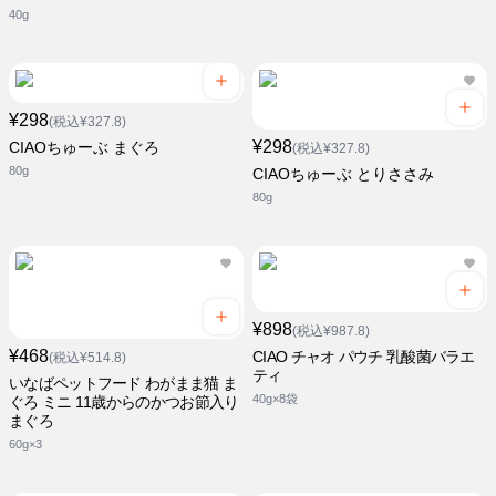
40g
¥298
(税込¥327.8)
¥298
CIAOちゅーぶ まぐろ
(税込¥327.8)
80g
CIAOちゅーぶ とりささみ
80g
¥898
(税込¥987.8)
¥468
CIAO チャオ パウチ 乳酸菌バラエ
(税込¥514.8)
ティ
いなばペットフード わがまま猫 ま
40g×8袋
ぐろ ミニ 11歳からのかつお節入り
まぐろ
60g×3