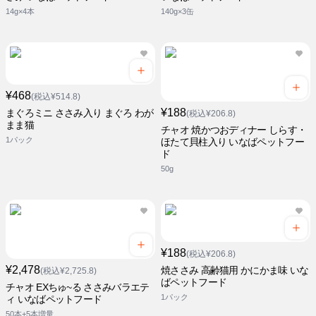
14g×4本
140g×3缶
¥468
(税込¥514.8)
¥188
まぐろミニ ささみ入り まぐろ わが
(税込¥206.8)
まま猫
チャオ 焼かつおディナー しらす・
1パック
ほたて貝柱入り いなばペットフー
ド
50g
¥188
(税込¥206.8)
¥2,478
焼ささみ 高齢猫用 かにかま味 いな
(税込¥2,725.8)
ばペットフード
チャオ EXちゅ~る ささみバラエテ
1パック
ィ いなばペットフード
50本+5本増量