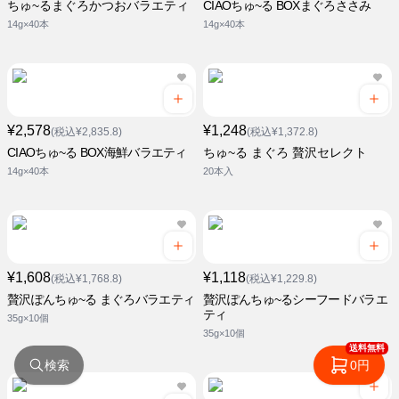
ちゅ~るまぐろかつおバラエティ
CIAOちゅ~る BOXまぐろささみ
14g×40本
14g×40本
¥2,578
¥1,248
(税込¥2,835.8)
(税込¥1,372.8)
CIAOちゅ~る BOX海鮮バラエティ
ちゅ~る まぐろ 贅沢セレクト
14g×40本
20本入
¥1,608
¥1,118
(税込¥1,768.8)
(税込¥1,229.8)
贅沢ぽんちゅ~る まぐろバラエティ
贅沢ぽんちゅ~るシーフードバラエ
ティ
35g×10個
35g×10個
送料無料
検索
0円