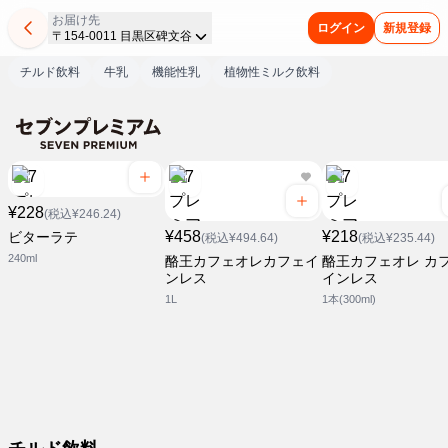
お届け先
ログイン
新規登録
〒154-0011 目黒区碑文谷
チルド飲料
牛乳
機能性乳
植物性ミルク飲料
¥228
(税込¥246.24)
¥458
¥218
ビターラテ
(税込¥494.64)
(税込¥235.44)
240ml
酪王カフェオレカフェイ
酪王カフェオレ カ
ンレス
インレス
1L
1本(300ml)