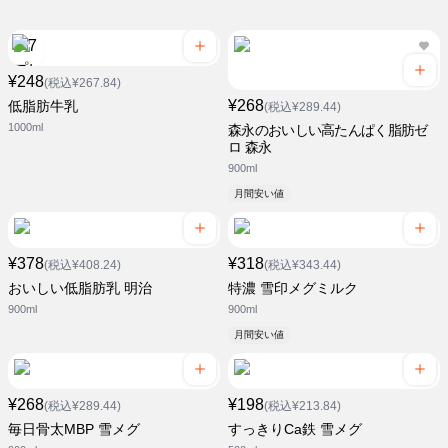
¥248
(税込¥267.84)
¥268
低脂肪牛乳
(税込¥289.44)
1000ml
森永のおいしい高たんぱく脂肪ゼ
ロ 森永
900ml
月間安い値
¥378
¥318
(税込¥408.24)
(税込¥343.44)
おいしい低脂肪乳 明治
特濃 雪印メグミルク
900ml
900ml
月間安い値
¥268
¥198
(税込¥289.44)
(税込¥213.84)
毎日骨太MBP 雪メグ
すっきりCa鉄 雪メグ