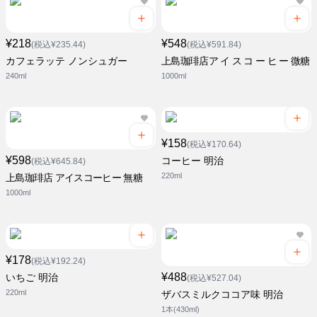
¥218
¥548
(税込¥235.44)
(税込¥591.84)
カフェラッテ ノンシュガー
上島珈琲店ア イ ス コ ー ヒ ー 微糖
240ml
1000ml
¥158
(税込¥170.64)
¥598
コーヒー 明治
(税込¥645.84)
220ml
上島珈琲店 アイスコーヒー 無糖
1000ml
¥178
(税込¥192.24)
¥488
いちご 明治
(税込¥527.04)
220ml
ザバスミルクココア味 明治
1本(430ml)