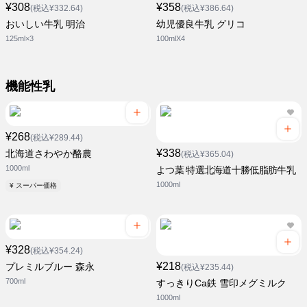
¥308
¥358
(税込¥332.64)
(税込¥386.64)
おいしい牛乳 明治
幼児優良牛乳 グリコ
125ml×3
100mlX4
機能性乳
¥268
(税込¥289.44)
¥338
北海道さわやか酪農
(税込¥365.04)
1000ml
よつ葉 特選北海道十勝低脂肪牛乳
1000ml
¥ スーパー価格
¥328
(税込¥354.24)
¥218
プレミルブルー 森永
(税込¥235.44)
700ml
すっきりCa鉄 雪印メグミルク
1000ml