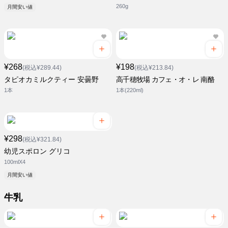
260g
月間安い値
¥268
¥198
(税込¥289.44)
(税込¥213.84)
タピオカミルクティー 安曇野
高千穂牧場 カフェ・オ・レ 南酪
1本
1本(220ml)
¥298
(税込¥321.84)
幼児スポロン グリコ
100mlX4
月間安い値
牛乳