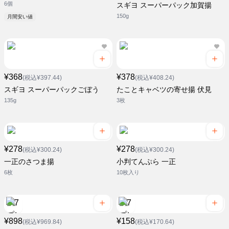
6個
スギヨ スーパーパック加賀揚
150g
月間安い値
¥368
¥378
(税込¥397.44)
(税込¥408.24)
スギヨ スーパーパックごぼう
たことキャベツの寄せ揚 伏見
135g
3枚
¥278
¥278
(税込¥300.24)
(税込¥300.24)
一正のさつま揚
小判てんぷら 一正
6枚
10枚入り
¥898
¥158
(税込¥969.84)
(税込¥170.64)