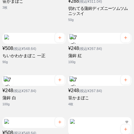
¥288
笹かまぼこ
(税込¥311.04)
3枚
切れてる蒲鉾ディズニーツムツム
ニッスイ
50g
¥508
¥248
(税込¥548.64)
(税込¥267.84)
ちいかわかまぼこ 一正
蒲鉾 紅
90g
100g
¥248
¥248
(税込¥267.84)
(税込¥267.84)
蒲鉾 白
笹かまぼこ
100g
4枚
¥508
(税込¥548.64)