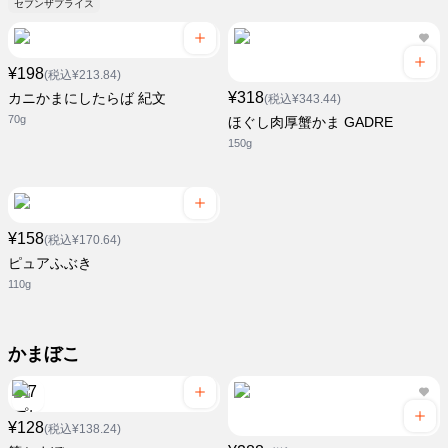
セブンザプライス
¥198
(税込¥213.84)
¥318
カニかまにしたらば 紀文
(税込¥343.44)
70g
ほぐし肉厚蟹かま GADRE
150g
¥158
(税込¥170.64)
ピュアふぶき
110g
かまぼこ
¥128
(税込¥138.24)