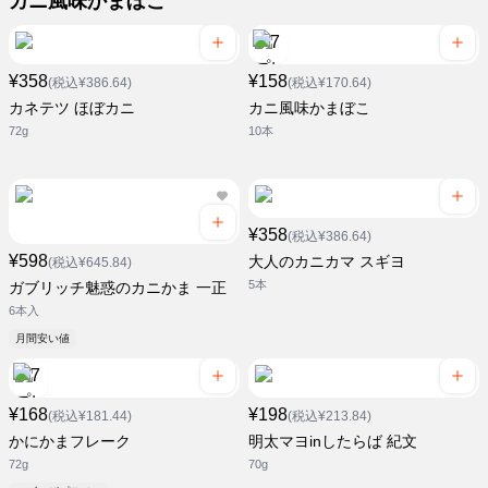
カニ風味かまぼこ
¥358
¥158
(税込¥386.64)
(税込¥170.64)
カネテツ ほぼカニ
カニ風味かまぼこ
72g
10本
¥358
(税込¥386.64)
¥598
大人のカニカマ スギヨ
(税込¥645.84)
5本
ガブリッチ魅惑のカニかま 一正
6本入
月間安い値
¥168
¥198
(税込¥181.44)
(税込¥213.84)
かにかまフレーク
明太マヨinしたらば 紀文
72g
70g