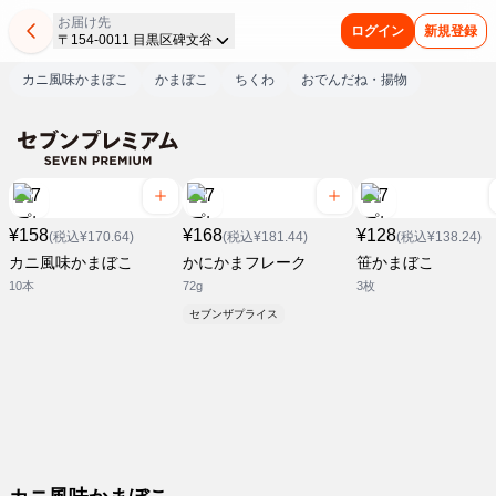
お届け先
ログイン
新規登録
〒154-0011 目黒区碑文谷
カニ風味かまぼこ
かまぼこ
ちくわ
おでんだね・揚物
¥158
¥168
¥128
(税込¥170.64)
(税込¥181.44)
(税込¥138.24)
カニ風味かまぼこ
かにかまフレーク
笹かまぼこ
10本
72g
3枚
セブンザプライス