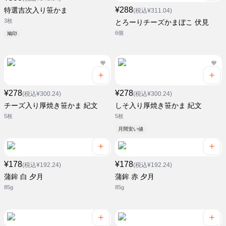
¥288
特選吉次入り笹かま
(税込¥311.04)
3枚
とろーりチーズかまぼこ 伏見
6個
鳩印
¥278
¥278
(税込¥300.24)
(税込¥300.24)
チーズ入り厚焼き笹かま 紀文
しそ入り厚焼き笹かま 紀文
5枚
5枚
月間安い値
¥178
¥178
(税込¥192.24)
(税込¥192.24)
蒲鉾 白 夕月
蒲鉾 赤 夕月
85g
85g