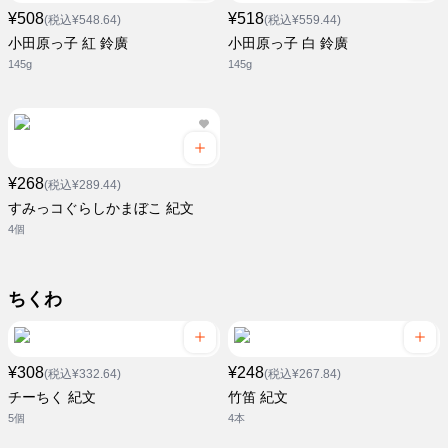
¥508
¥518
(税込¥548.64)
(税込¥559.44)
小田原っ子 紅 鈴廣
小田原っ子 白 鈴廣
145g
145g
¥268
(税込¥289.44)
すみっコぐらしかまぼこ 紀文
4個
ちくわ
¥308
¥248
(税込¥332.64)
(税込¥267.84)
チーちく 紀文
竹笛 紀文
5個
4本