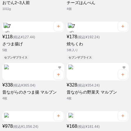
おでん2~3人前
チーズはんぺん
1011g
4個
¥118
¥178
(税込¥127.44)
(税込¥192.24)
さつま揚げ
焼ちくわ
5枚
3本入り
セブンザプライス
セブンザプライス
¥338
¥328
(税込¥365.04)
(税込¥354.24)
昔ながらのさつま揚 マルブン
昔ながらの野菜天 マルブン
4枚
4枚
¥978
¥168
(税込¥1,056.24)
(税込¥181.44)