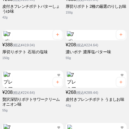
皮付きフレンチポテトバターしょ
厚切りポテト 2種の厳選のりしお味
うゆ味
150g
42g
¥388
¥208
(税込¥419.04)
(税込¥224.64)
厚切りポテト 石垣の塩味
濃いポテ 濃厚塩バター味
150g
55g
¥208
¥268
(税込¥224.64)
(税込¥289.44)
贅沢深切りポテトサワークリーム
皮付きフレンチポテト うましお味
オニオン味
42g
55g