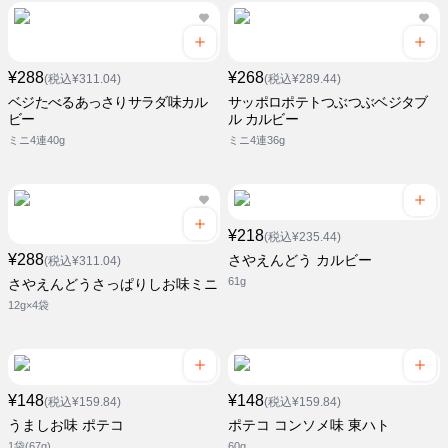
¥288
¥268
(税込¥311.04)
(税込¥289.44)
ベジたべるあっさりサラダ味カル
サッポロポテトつぶつぶベジタブ
ビー
ル カルビー
ミニ4連40g
ミニ4連36g
¥218
(税込¥235.44)
¥288
さやえんどう カルビー
(税込¥311.04)
61g
さやえんどうさっぱりしお味ミニ
12g×4袋
¥148
¥148
(税込¥159.84)
(税込¥159.84)
うましお味 ポテコ
ポテコ コンソメ味 東ハト
1袋(67g)
60g