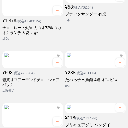
¥58
(税込¥62.64)
ブラックサンダー 有楽
¥1,378
1本
(税込¥1,488.24)
チョコレート効果 カカオ72% カカ
オクランチ大袋 明治
180g
¥698
¥288
(税込¥753.84)
(税込¥311.04)
糖質オフアーモンドチョコシェア
たべっ子水族館 4連 ギンビス
パック
68g
1袋(98g)
¥118
(税込¥127.44)
プリキュアグミ バンダイ