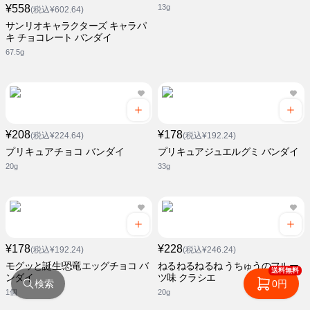
¥558
13g
(税込¥602.64)
サンリオキャラクターズ キャラパ
キ チョコレート バンダイ
67.5g
¥208
¥178
(税込¥224.64)
(税込¥192.24)
プリキュアチョコ バンダイ
プリキュアジュエルグミ バンダイ
20g
33g
¥178
¥228
(税込¥192.24)
(税込¥246.24)
モグッと誕生!恐竜エッグチョコ バ
ねるねるねるね うちゅうのフルー
送料無料
ンダイ
ツ味 クラシエ
検索
0円
1個
20g