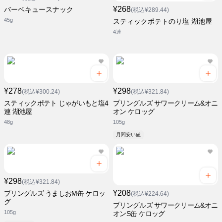
¥268
バーベキュースナック
(税込¥289.44)
45g
スティックポテトのり塩 湖池屋
4連
¥278
¥298
(税込¥300.24)
(税込¥321.84)
スティックポテト じゃがいもと塩4
プリングルズ サワークリーム&オニ
連 湖池屋
オン ケロッグ
48g
105g
月間安い値
¥298
(税込¥321.84)
¥208
プリングルズ うましおM缶 ケロッ
(税込¥224.64)
グ
プリングルズ サワークリーム&オニ
105g
オンS缶 ケロッグ