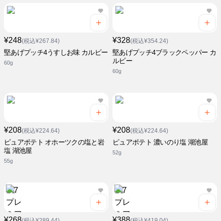
¥248
¥328
(税込¥267.84)
(税込¥354.24)
堅あげプッチ4うすしお味 カルビー
堅あげプッチ4ブラックペッパー カ
ルビー
60g
60g
¥208
¥208
(税込¥224.64)
(税込¥224.64)
ピュアポテト オホーツクの塩と岩
ピュアポテト 濃いのり塩 湖池屋
塩 湖池屋
52g
55g
¥268
¥388
(税込¥289.44)
(税込¥419.04)