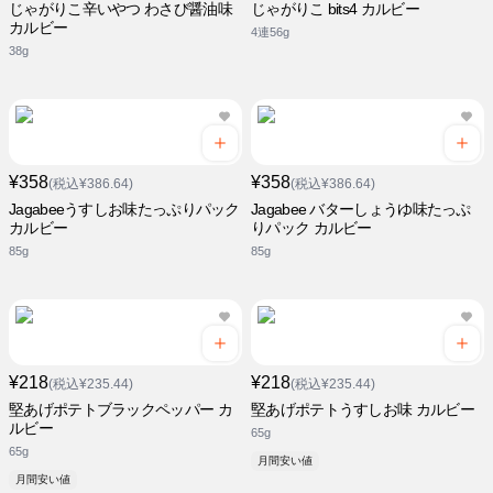
じゃがりこ辛いやつ わさび醤油味
じゃがりこ bits4 カルビー
カルビー
4連56g
38g
¥358
¥358
(税込¥386.64)
(税込¥386.64)
Jagabeeうすしお味たっぷりパック
Jagabee バターしょうゆ味たっぷ
カルビー
りパック カルビー
85g
85g
¥218
¥218
(税込¥235.44)
(税込¥235.44)
堅あげポテトブラックペッパー カ
堅あげポテトうすしお味 カルビー
ルビー
65g
65g
月間安い値
月間安い値