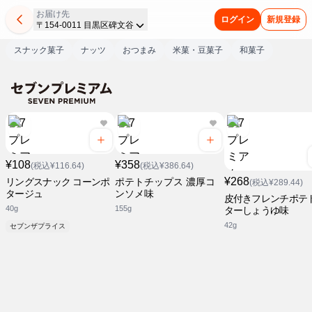
お届け先
ログイン
新規登録
〒154-0011 目黒区碑文谷
スナック菓子
ナッツ
おつまみ
米菓・豆菓子
和菓子
¥108
¥358
(税込¥116.64)
(税込¥386.64)
¥268
リングスナック コーンポ
ポテトチップス 濃厚コ
(税込¥289.44)
タージュ
ンソメ味
皮付きフレンチポテ
40g
155g
ターしょうゆ味
42g
セブンザプライス