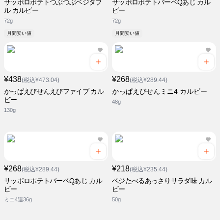
サッポロポテトつぶつぶベジタブ
サッポロポテトバーベQあじ カル
ル カルビー
ビー
72g
72g
月間安い値
月間安い値
¥438
¥268
(税込¥473.04)
(税込¥289.44)
かっぱえびせんえびファイブ カル
かっぱえびせんミニ4 カルビー
ビー
48g
130g
¥268
¥218
(税込¥289.44)
(税込¥235.44)
サッポロポテトバーベQあじ カル
ベジたべるあっさりサラダ味 カル
ビー
ビー
ミニ4連36g
50g