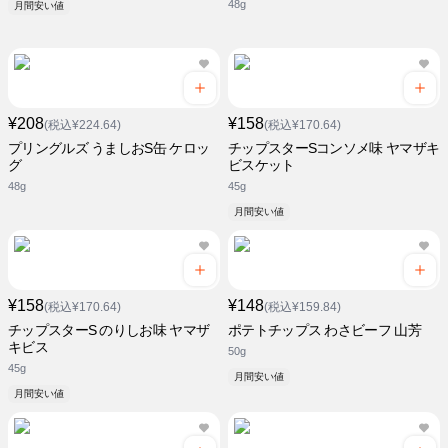
48g
月間安い値
¥208
¥158
(税込¥224.64)
(税込¥170.64)
プリングルズ うましおS缶 ケロッ
チップスターSコンソメ味 ヤマザキ
グ
ビスケット
48g
45g
月間安い値
¥158
¥148
(税込¥170.64)
(税込¥159.84)
チップスターS のりしお味 ヤマザ
ポテトチップス わさビーフ 山芳
キビス
50g
45g
月間安い値
月間安い値